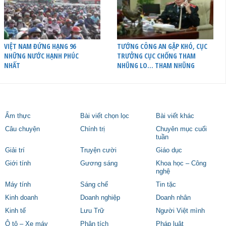
VIỆT NAM ĐỨNG HẠNG 96
TƯỚNG CÔNG AN GẶP KHÓ, CỤC
NHỮNG NƯỚC HẠNH PHÚC
TRƯỞNG CỤC CHỐNG THAM
NHẤT
NHŨNG LO… THAM NHŨNG
Ẩm thực
Bài viết chọn lọc
Bài viết khác
Câu chuyện
Chính trị
Chuyên mục cuối
tuần
Giải trí
Truyện cười
Giáo dục
Giới tính
Gương sáng
Khoa học – Công
nghệ
Máy tính
Sáng chế
Tin tặc
Kinh doanh
Doanh nghiệp
Doanh nhân
Kinh tế
Lưu Trữ
Người Việt mình
Ô tô – Xe máy
Phân tích
Pháp luật