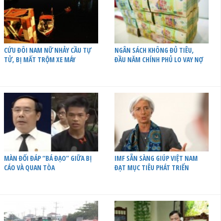
CỨU ĐÔI NAM NỮ NHẢY CẦU TỰ
NGÂN SÁCH KHÔNG ĐỦ TIÊU,
TỬ, BỊ MẤT TRỘM XE MÁY
ĐẦU NĂM CHÍNH PHỦ LO VAY NỢ
MÀN ĐỐI ĐÁP “BÁ ĐẠO” GIỮA BỊ
IMF SẴN SÀNG GIÚP VIỆT NAM
CÁO VÀ QUAN TÒA
ĐẠT MỤC TIÊU PHÁT TRIỂN