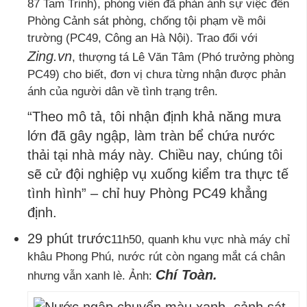
87 Tam Trinh), phóng viên đã phản ánh sự việc đến
Phòng Cảnh sát phòng, chống tội phạm về môi
trường (PC49, Công an Hà Nội). Trao đổi với
Zing.vn
, thượng tá Lê Văn Tâm (Phó trưởng phòng
PC49) cho biết, đơn vị chưa từng nhận được phản
ánh của người dân về tình trạng trên.
“Theo mô tả, tôi nhận định khả năng mưa
lớn đã gây ngập, làm tràn bể chứa nước
thải tại nhà máy này. Chiều nay, chúng tôi
sẽ cử đội nghiệp vụ xuống kiểm tra thực tế
tình hình” – chỉ huy Phòng PC49 khẳng
định.
29 phút trước
11h50, quanh khu vực nhà máy chỉ
khâu Phong Phú, nước rút còn ngang mắt cá chân
Chí Toàn.
nhưng vẫn xanh lè. Ảnh: