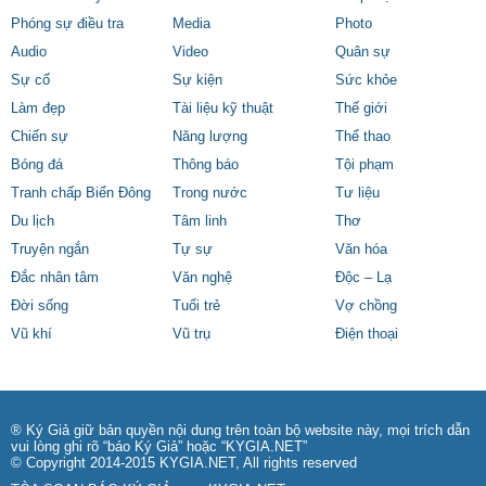
Phóng sự điều tra
Media
Photo
Audio
Video
Quân sự
Sự cố
Sự kiện
Sức khỏe
Làm đẹp
Tài liệu kỹ thuật
Thế giới
Chiến sự
Năng lượng
Thể thao
Bóng đá
Thông báo
Tội phạm
Tranh chấp Biển Đông
Trong nước
Tư liệu
Du lịch
Tâm linh
Thơ
Truyện ngắn
Tự sự
Văn hóa
Đắc nhân tâm
Văn nghệ
Độc – Lạ
Đời sống
Tuổi trẻ
Vợ chồng
Vũ khí
Vũ trụ
Điện thoại
® Ký Giả giữ bản quyền nội dung trên toàn bộ website này, mọi trích dẫn
vui lòng ghi rõ “báo Ký Giả” hoặc “KYGIA.NET”
© Copyright 2014-2015 KYGIA.NET, All rights reserved