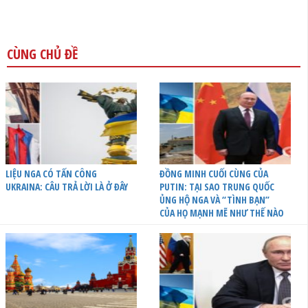
CÙNG CHỦ ĐỀ
LIỆU NGA CÓ TẤN CÔNG
ĐỒNG MINH CUỐI CÙNG CỦA
UKRAINA: CÂU TRẢ LỜI LÀ Ở ĐÂY
PUTIN: TẠI SAO TRUNG QUỐC
ỦNG HỘ NGA VÀ “TÌNH BẠN”
CỦA HỌ MẠNH MẼ NHƯ THẾ NÀO