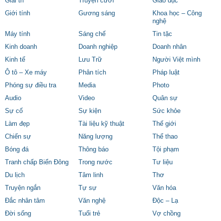
Giải trí
Truyện cười
Giáo dục
Giới tính
Gương sáng
Khoa học – Công
nghệ
Máy tính
Sáng chế
Tin tặc
Kinh doanh
Doanh nghiệp
Doanh nhân
Kinh tế
Lưu Trữ
Người Việt mình
Ô tô – Xe máy
Phân tích
Pháp luật
Phóng sự điều tra
Media
Photo
Audio
Video
Quân sự
Sự cố
Sự kiện
Sức khỏe
Làm đẹp
Tài liệu kỹ thuật
Thế giới
Chiến sự
Năng lượng
Thể thao
Bóng đá
Thông báo
Tội phạm
Tranh chấp Biển Đông
Trong nước
Tư liệu
Du lịch
Tâm linh
Thơ
Truyện ngắn
Tự sự
Văn hóa
Đắc nhân tâm
Văn nghệ
Độc – Lạ
Đời sống
Tuổi trẻ
Vợ chồng