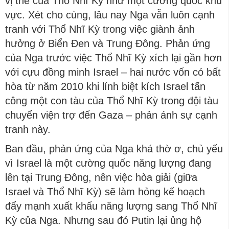
vị thế của Thổ Nhĩ Kỳ như một cường quốc khu
vực. Xét cho cùng, lâu nay Nga vẫn luôn cạnh
tranh với Thổ Nhĩ Kỳ trong việc giành ảnh
hưởng ở Biển Đen và Trung Đông. Phản ứng
của Nga trước việc Thổ Nhĩ Kỳ xích lại gần hơn
với cựu đồng minh Israel – hai nước vốn có bất
hòa từ năm 2010 khi lính biệt kích Israel tấn
công một con tàu của Thổ Nhĩ Kỳ trong đội tàu
chuyển viện trợ đến Gaza – phản ánh sự cạnh
tranh này.
Ban đầu, phản ứng của Nga khá thờ ơ, chủ yếu
vì Israel là một cường quốc năng lượng đang
lên tại Trung Đông, nên việc hòa giải (giữa
Israel và Thổ Nhĩ Kỳ) sẽ làm hỏng kế hoạch
đẩy mạnh xuất khẩu năng lượng sang Thổ Nhĩ
Kỳ của Nga. Nhưng sau đó Putin lại ủng hộ