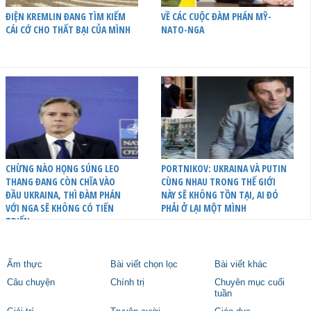
ĐIỆN KREMLIN ĐANG TÌM KIẾM
VỀ CÁC CUỘC ĐÀM PHÁN MỸ-
CÁI CỚ CHO THẤT BẠI CỦA MÌNH
NATO-NGA
CHỪNG NÀO HỌNG SÚNG LEO
PORTNIKOV: UKRAINA VÀ PUTIN
THANG ĐANG CÒN CHĨA VÀO
CÙNG NHAU TRONG THẾ GIỚI
ĐẦU UKRAINA, THÌ ĐÀM PHÁN
NÀY SẼ KHÔNG TỒN TẠI, AI ĐÓ
VỚI NGA SẼ KHÔNG CÓ TIẾN
PHẢI Ở LẠI MỘT MÌNH
TRIỂN
Ẩm thực
Bài viết chọn lọc
Bài viết khác
Câu chuyện
Chính trị
Chuyên mục cuối
tuần