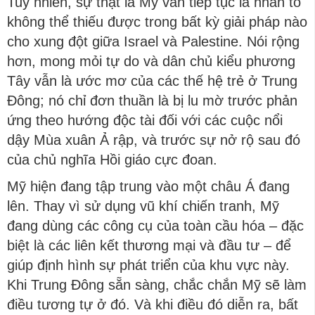
Tuy nhiên, sự thật là Mỹ vẫn tiếp tục là nhân tố
không thể thiếu được trong bất kỳ giải pháp nào
cho xung đột giữa Israel và Palestine. Nói rộng
hơn, mong mỏi tự do và dân chủ kiểu phương
Tây vẫn là ước mơ của các thế hệ trẻ ở Trung
Đông; nó chỉ đơn thuần là bị lu mờ trước phản
ứng theo hướng độc tài đối với các cuộc nổi
dậy Mùa xuân Ả rập, và trước sự nở rộ sau đó
của chủ nghĩa Hồi giáo cực đoan.
Mỹ hiện đang tập trung vào một châu Á đang
lên. Thay vì sử dụng vũ khí chiến tranh, Mỹ
đang dùng các công cụ của toàn cầu hóa – đặc
biệt là các liên kết thương mại và đầu tư – để
giúp định hình sự phát triển của khu vực này.
Khi Trung Đông sẵn sàng, chắc chắn Mỹ sẽ làm
điều tương tự ở đó. Và khi điều đó diễn ra, bất