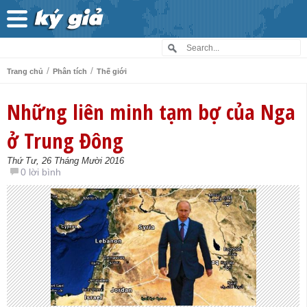
/
/
Trang chủ
Phân tích
Thế giới
Những liên minh tạm bợ của Nga
ở Trung Đông
Thứ Tư, 26 Tháng Mười 2016
0 lời bình