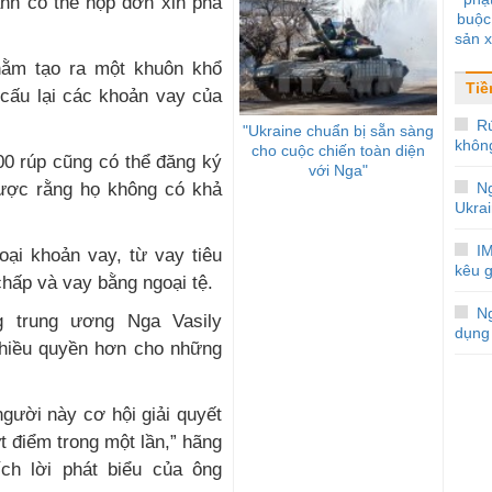
anh có thể nộp đơn xin phá
buộc 
sản x
bay, 
hằm tạo ra một khuôn khổ
cạnh
Tiề
 cấu lại các khoản vay của
R
"Ukraine chuẩn bị sẵn sàng
khôn
cho cuộc chiến toàn diện
0 rúp cũng có thể đăng ký
với Nga"
ược rằng họ không có khả
N
Ukra
IM
oại khoản vay, từ vay tiêu
kêu g
hấp và vay bằng ngoại tệ.
Ng
 trung ương Nga Vasily
dụng
nhiều quyền hơn cho những
gười này cơ hội giải quyết
 điểm trong một lần,” hãng
ích lời phát biểu của ông