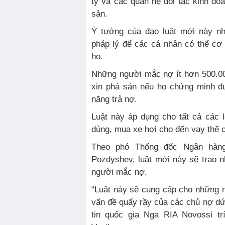
ty và các quan hệ đối tác kinh do
sản.
Ý tưởng của đạo luật mới này n
pháp lý để các cá nhân có thể cơ
họ.
Những người mắc nợ ít hơn 500.00
xin phá sản nếu họ chứng minh đ
năng trả nợ.
Luật này áp dụng cho tất cả các l
dùng, mua xe hơi cho đến vay thế c
Theo phó Thống đốc Ngân hàng
Pozdyshev, luật mới này sẽ trao 
người mắc nợ.
“Luật này sẽ cung cấp cho những n
vấn đề quấy rầy của các chủ nợ dứt
tin quốc gia Nga RIA Novossi tr