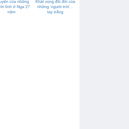
uyện của những
Khát vọng đổi đời của
ời lính ở Nga 27
những ‘người trời’…
năm
tay trắng