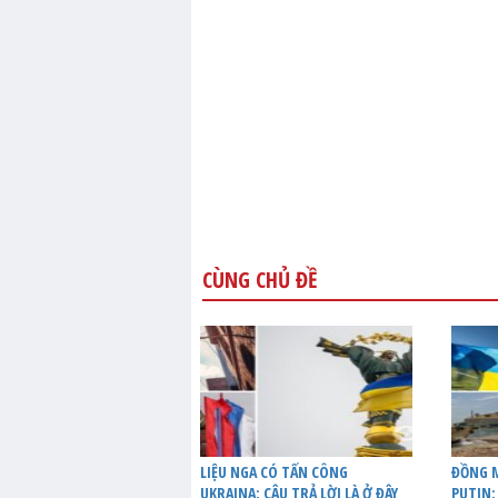
CÙNG CHỦ ĐỀ
LIỆU NGA CÓ TẤN CÔNG
ĐỒNG M
UKRAINA: CÂU TRẢ LỜI LÀ Ở ĐÂY
PUTIN: