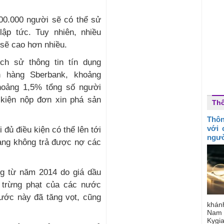
0.000 người sẽ có thể sử
lập tức. Tuy nhiên, nhiều
 sẽ cao hơn nhiều.
ch sử thông tin tín dụng
n hàng Sberbank, khoảng
hoảng 1,5% tổng số người
 kiện nộp đơn xin phá sản
Th
Thôn
với 
đủ điều kiện có thể lên tới
ngườ
đang không trả được nợ các
ng từ năm 2014 do giá dầu
 trừng phạt của các nước
ước này đã tăng vọt, cũng
khán
Nam 
Kygia