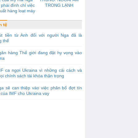
phải đình chỉ việc
TRONG LẠNH
uất hàng loạt máy
được gọi là đối thủ
 tranh với Boeing
n tệ
út tiền từ Anh đối với người Nga đã là
g thể
gân hàng Thế giới đang đặt hy vọng vào
ina
F ca ngợi Ukraina vì những cải cách và
ọi chính sách tài khóa thận trọng
a sẽ can thiệp vào việc phân bổ đợt tín
 của IMF cho Ukraina vay