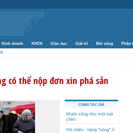
Kinh doanh
KHCN
Giáo dục
Giải trí
Đời sống
Phân 
SS
g có thể nộp đơn xin phá sản
CÙNG TÁC GIẢ
Muốn sống như một loài
chim
Hộ chiếu - hàng “nóng” ở