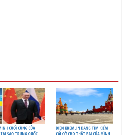
INH CUỐI CÙNG CỦA
ĐIỆN KREMLIN ĐANG TÌM KIẾM
 TẠI SAO TRUNG QUỐC
CÁI CỚ CHO THẤT BẠI CỦA MÌNH