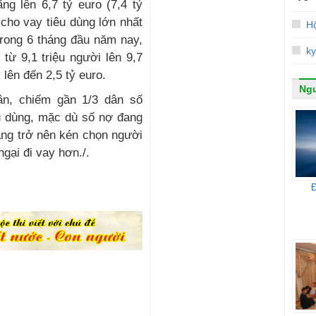
ng lên 6,7 tỷ euro (7,4 tỷ
cho vay tiêu dùng lớn nhất
Hộ
rong 6 tháng đầu năm nay,
ky
từ 9,1 triệu người lên 9,7
 lên đến 2,5 tỷ euro.
Ngư
ân, chiếm gần 1/3 dân số
u dùng, mặc dù số nợ đang
àng trở nên kén chọn người
gại đi vay hơn./.