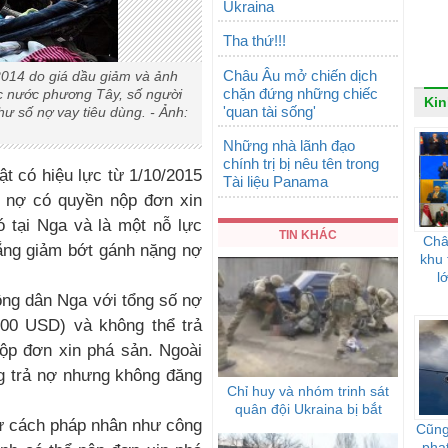
Ukraina
Tha thứ!!!
Châu Âu mở chiến dịch
2014 do giá dầu giảm và ảnh
chặn đứng những chiếc
c nước phương Tây, số người
Kin
'quan tài sống'
hư số nợ vay tiêu dùng. - Ảnh:
Những nhà lãnh đạo
chính trị bị nêu tên trong
t có hiệu lực từ 1/10/2015
Tài liệu Panama
 nợ có quyền nộp đơn xin
ó tại Nga và là một nỗ lực
TIN KHÁC
Châ
gắng giảm bớt gánh nặng nợ
khu 
l
ông dân Nga với tổng số nợ
600 USD) và không thể trả
ộp đơn xin phá sản. Ngoài
g trả nợ nhưng không đăng
Chỉ huy và nhóm trinh sát
quân đội Ukraina bị bắt
tư cách pháp nhân như công
Cũng
phạ