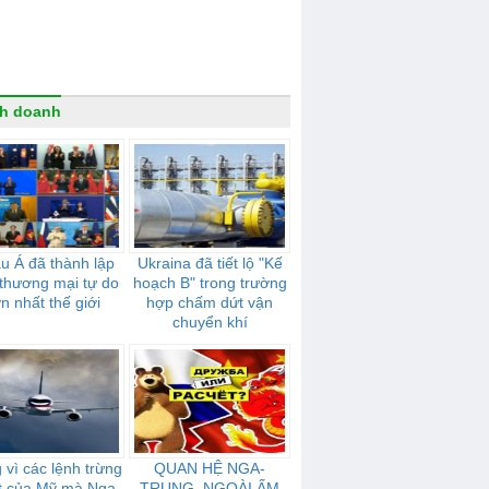
h doanh
u Á đã thành lập
Ukraina đã tiết lộ "Kế
thương mại tự do
hoạch B" trong trường
ớn nhất thế giới
hợp chấm dứt vận
chuyển khí
 vì các lệnh trừng
QUAN HỆ NGA-
t của Mỹ mà Nga
TRUNG. NGOÀI ẤM