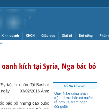
Kinh doanh
KHCN
Giáo dục
Giải trí
Đời sống
Phân 
SS
oanh kích tại Syria, Nga bác bỏ
(Syria), bị quân đội Bashar
CÙNG TÁC GIẢ
gày 03/02/2016.
Ảnh:
Giày Nike công nhân
trộm được bán cả nước,
rẻ hơn vài trăm ngàn
uốc bác bỏ những cáo buộc
đồng/đôi