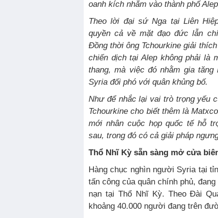
oanh kích nhắm vào thành phố Alep
Theo lời đại sứ Nga tại Liên Hi
quyền cả về mặt đạo đức lẫn chí
Đồng thời ông Tchourkine giải thíc
chiến dịch tại Alep không phải là
thang, mà việc đó nhằm gia tăng 
Syria đối phó với quân khủng bố.
Như để nhắc lại vai trò trọng yếu c
Tchourkine cho biết thêm là Matxcơ
mới nhân cuộc họp quốc tế hỗ tr
sau, trong đó có cả giải pháp ngưn
Thổ Nhĩ Kỳ sẵn sàng mở cửa biên
Hàng chục nghìn người Syria tại tỉ
tấn công của quân chính phủ, đang
nạn tại Thổ Nhĩ Kỳ. Theo Đài Qu
khoảng 40.000 người đang trên đườ