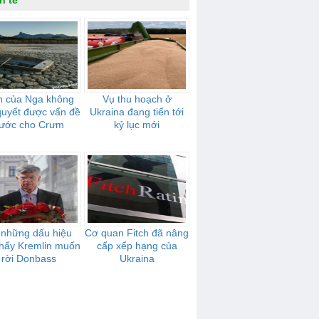
h tế
n của Nga không
Vụ thu hoạch ở
 quyết được vấn đề
Ukraina đang tiến tới
ước cho Crưm
kỷ lục mới
 những dấu hiệu
Cơ quan Fitch đã nâng
thấy Kremlin muốn
cấp xếp hạng của
rời Donbass
Ukraina