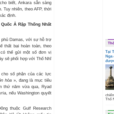
cho biết, Ankara sẵn sàng
 Tuy nhiên, theo AFP, thời
ác định.
g Quốc Ả Rập Thống Nhất
h phủ Damas, với sự hỗ trợ
Thổ
ế thất bại hoàn toàn, theo
Tại 
có thể gửi một số đơn vị
Nga 
ày sẽ phối hợp với Thổ Nhĩ
được
 cho số phận của các lực
ôn hòa
», đang là mục tiêu
m thứ năm vừa qua, Ryad
yria, nếu Washington quyết
chiế
Thổ N
ông thuộc Gulf Research