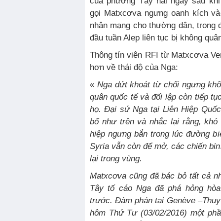
của phương Tây hai ngày sau khi
gọi Matxcơva ngưng oanh kích vào
nhân mạng cho thường dân, trong 
đầu tuần Alep liên tục bị không qu
Thông tín viên RFI từ Matxcơva Ver
hơn về thái độ của Nga:
«
Nga dứt khoát từ chối ngưng khô
quân quốc tế và đối lập còn tiếp tụ
họ. Đại sứ Nga tại Liên Hiệp Quốc 
bố như trên và nhắc lại rằng, khó
hiệp ngưng bắn trong lúc đường bi
Syria vẫn còn để mở, các chiến bin
lại trong vùng.
Matxcơva cũng đã bác bỏ tất cả 
Tây tố cáo Nga đã phá hỏng hòa
trước. Đàm phán tại Genève –Thụy S
hôm Thứ Tư (03/02/2016) một phầ