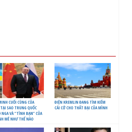
INH CUỐI CÙNG CỦA
ĐIỆN KREMLIN ĐANG TÌM KIẾM
 TẠI SAO TRUNG QUỐC
CÁI CỚ CHO THẤT BẠI CỦA MÌNH
 NGA VÀ “TÌNH BẠN” CỦA
NH MẼ NHƯ THẾ NÀO