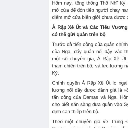
Hôm nay, tổng thống Thổ Nhĩ Kỳ 
mở cửa để đón tiếp người chạy nạn.
điểm mở cửa biên giới chưa được x
Ả Rập Xê Út và Các Tiểu Vươn
có thể gửi quân trên bộ
Trước đà tiến công của quân chín
của Nga, đẩy quân nổi dậy vào th
một số chuyên gia, Ả Rập Xê Út 
tham chiến trên bộ, và lực lượng n
Kỳ.
Chính quyền Ả Rập Xê Út lo ngại
lượng nổi dậy được đánh giá là «
tấn công của Damas và Nga. Hô
cho biết sẵn sàng đưa quân vào S
định can thiệp trên bộ.
Theo một chuyên gia về Trung Đ