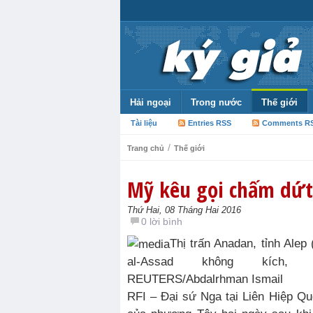
Hải ngoại
Trong nước
Thế giới
Tài liệu
Entries RSS
Comments R
/
Trang chủ
Thế giới
Mỹ kêu gọi chấm dứt 
Thứ Hai, 08 Tháng Hai 2016
0 lời bình
Thị trấn Anadan, tỉnh Alep 
al-Assad không kích, n
REUTERS/Abdalrhman Ismail
RFI – Đại sứ Nga tại Liên Hiệp Q