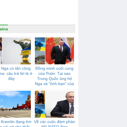
aina
 Nga có tấn công
Đồng minh cuối cùng
na: câu trả lời là ở
của Putin: Tại sao
đây
Trung Quốc ủng hộ
Nga và "tình bạn" của
họ mạnh mẽ như thế
nào
 Kremlin đang tìm
Về các cuộc đàm phán
m cái cớ cho thất
Mỹ-NATO-Nga