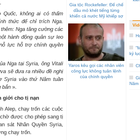
.
Gia tộc Rockefeller: Đế chế
dầu mỏ khét tiếng từng
ệp Quốc, không ai có thẩm
khiến cả nước Mỹ khiếp sợ
nh thức để chỉ trích Nga.
Vid
h thêm: Nga tăng cường các
H
 một hành động quân sự leo
nỗ lực hỗ trợ chính quyền
"M
kỷ lụ
ủa Nga tại Syria, ông Vitali
Yaros kêu gọi các nhân viên
Ch
công lực không tuân lệnh
va sẽ đưa ra nhiều đề nghị
của chính quyền
G
ợ Syria vào thứ Năm tuần
Năm 
g bắn
».
 giới cho tị nạn
nh Alep, chạy trốn các cuộc
 chờ được cho phép sang tị
an sát Nhân Quyền Syria,
ng chạy trốn.