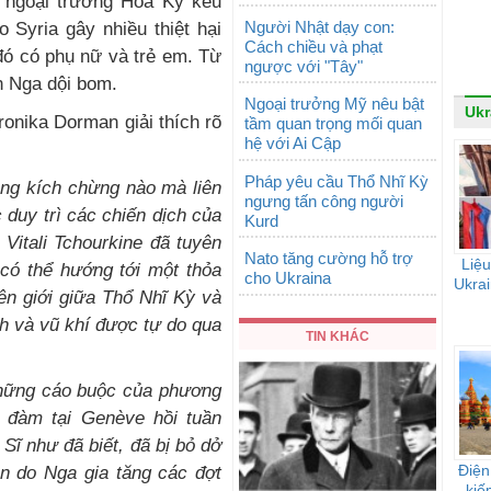
 ngoại trưởng Hoa Kỳ kêu
Người Nhật dạy con:
 Syria gây nhiều thiệt hại
Cách chiều và phạt
đó có phụ nữ và trẻ em. Từ
ngược với "Tây"
ân Nga dội bom.
Ngoại trưởng Mỹ nêu bật
Ukr
onika Dorman giải thích rõ
tầm quan trọng mối quan
hệ với Ai Cập
Pháp yêu cầu Thổ Nhĩ Kỳ
ng kích chừng nào mà liên
ngưng tấn công người
c duy trì các chiến dịch của
Kurd
Vitali Tchourkine đã tuyên
Nato tăng cường hỗ trợ
Liệu
 có thể hướng tới một thỏa
cho Ukraina
Ukrai
ên giới giữa Thổ Nhĩ Kỳ và
h và vũ khí được tự do qua
TIN KHÁC
những cáo buộc của phương
 đàm tại Genève hồi tuần
ĩ như đã biết, đã bị bỏ dở
Điện
n do Nga gia tăng các đợt
kiế