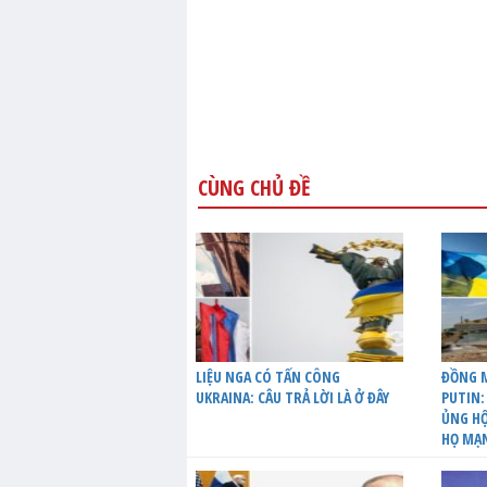
CÙNG CHỦ ĐỀ
LIỆU NGA CÓ TẤN CÔNG
ĐỒNG M
UKRAINA: CÂU TRẢ LỜI LÀ Ở ĐÂY
PUTIN:
ỦNG HỘ
HỌ MẠ