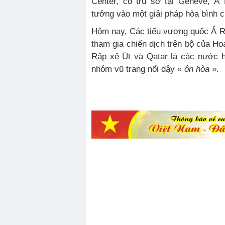
Center, có trụ sở tại Genève, Ả
tưởng vào một giải pháp hòa bình 
Hôm nay, Các tiểu vương quốc Ả R
tham gia chiến dịch trên bộ của Ho
Rập xê Út và Qatar là các nước 
nhóm vũ trang nổi dậy «
ôn hòa
».