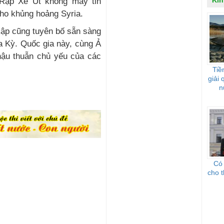
Kin
 Rập Xê Út không mấy tin
cho khủng hoảng Syria.
ập cũng tuyên bố sẵn sàng
a Kỳ. Quốc gia này, cùng Ả
hậu thuẫn chủ yếu của các
Tiề
giải
n
Có
cho 