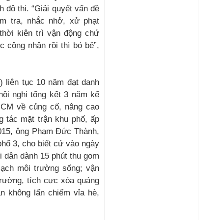
đô thị. “Giải quyết vấn đề
ểm tra, nhắc nhở, xử phạt
hời kiên trì vận động chứ
 công nhận rồi thì bỏ bê”,
 liên tục 10 năm đạt danh
hội nghị tổng kết 3 năm kế
CM về củng cố, nâng cao
g tác mặt trận khu phố, ấp
 2015, ông Phạm Đức Thành,
hố 3, cho biết cứ vào ngày
i dân dành 15 phút thu gom
 sạch môi trường sống; vận
trường, tích cực xóa quảng
án không lấn chiếm vỉa hè,