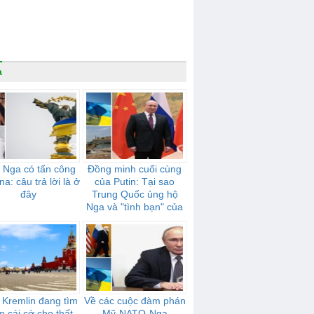
a
 Nga có tấn công
Đồng minh cuối cùng
na: câu trả lời là ở
của Putin: Tại sao
đây
Trung Quốc ủng hộ
Nga và "tình bạn" của
họ mạnh mẽ như thế
nào
 Kremlin đang tìm
Về các cuộc đàm phán
m cái cớ cho thất
Mỹ-NATO-Nga