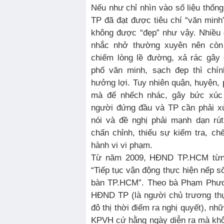
Nếu như chỉ nhìn vào số liệu thống
TP đã đạt được tiêu chí “văn minh” 
không được “đẹp” như vậy. Nhiều 
nhắc nhở thường xuyên nên còn 
chiếm lòng lề đường, xả rác gây
phố văn minh, sạch đẹp thì chí
hưởng lợi. Tuy nhiên quận, huyện, 
mà để nhếch nhác, gây bức xúc 
người đứng đầu và TP cần phải xử
nói và đề nghị phải mạnh dạn rú
chấn chỉnh, thiếu sự kiểm tra, ch
hành vi vi phạm.
Từ năm 2009, HĐND TP.HCM từng
“Tiếp tục vận động thực hiện nếp số
bàn TP.HCM”. Theo bà Phạm Phươ
HĐND TP (là người chủ trương th
đô thị thời điểm ra nghị quyết), n
KPVH cứ hằng ngày diễn ra mà không