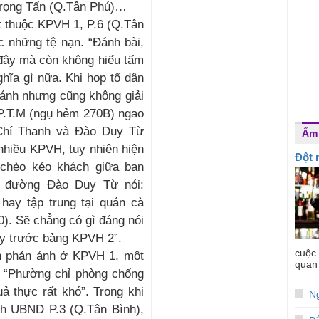
Trọng Tấn (Q.Tân Phú)…
t thuộc KPVH 1, P.6 (Q.Tân
c những tệ nạn. “Đánh bài,
 đây mà còn không hiểu tấm
hĩa gì nữa. Khi họp tổ dân
ánh nhưng cũng không giải
 P.T.M (ngụ hẻm 270B) ngao
Chí Thanh và Đào Duy Từ
Ẩm
nhiều KPVH, tuy nhiên hiện
Đột 
chèo kéo khách giữa ban
n đường Đào Duy Từ nói:
ay tập trung tại quán cà
). Sẽ chẳng có gì đáng nói
y trước bảng KPVH 2”.
cuộc
n phản ánh ở KPVH 1, một
quan 
: “Phường chỉ phòng chống
ả thực rất khó”. Trong khi
Ng
ch UBND P.3 (Q.Tân Bình),