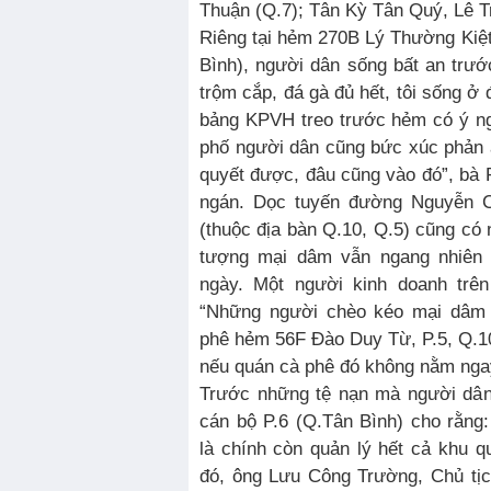
Thuận (Q.7); Tân Kỳ Tân Quý, Lê 
Riêng tại hẻm 270B Lý Thường Kiệ
Bình), người dân sống bất an trướ
trộm cắp, đá gà đủ hết, tôi sống ở
bảng KPVH treo trước hẻm có ý ng
phố người dân cũng bức xúc phản 
quyết được, đâu cũng vào đó”, bà
ngán. Dọc tuyến đường Nguyễn 
(thuộc địa bàn Q.10, Q.5) cũng có 
tượng mại dâm vẫn ngang nhiên 
ngày. Một người kinh doanh trê
“Những người chèo kéo mại dâm h
phê hẻm 56F Đào Duy Từ, P.5, Q.10
nếu quán cà phê đó không nằm nga
Trước những tệ nạn mà người dâ
cán bộ P.6 (Q.Tân Bình) cho rằng
là chính còn quản lý hết cả khu qu
đó, ông Lưu Công Trường, Chủ tị