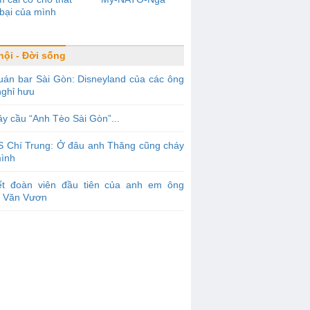
bại của mình
hội - Đời sống
án bar Sài Gòn: Disneyland của các ông
nghỉ hưu
y cầu “Anh Tèo Sài Gòn”...
S Chí Trung: Ở đâu anh Thăng cũng cháy
mình
ết đoàn viên đầu tiên của anh em ông
 Văn Vươn