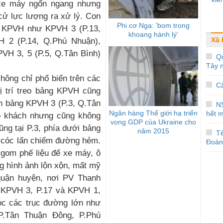
xe máy ngổn ngang nhưng
ử lực lượng ra xử lý. Con
Phi cơ Nga: 'bom trong
u KPVH như KPVH 3 (P.13,
khoang hành lý'
Xã 
H 2 (P.14, Q.Phú Nhuận),
PVH 3, 5 (P.5, Q.Tân Bình)
Qu
Tây 
hông chỉ phổ biến trên các
Câ
ị trí treo bảng KPVH cũng
nh bảng KPVH 3 (P.3, Q.Tân
N
Ngân hàng Thế giới hạ triển
hết 
ho khách nhưng cũng không
vọng GDP của Ukraine cho
ng tại P.3, phía dưới bảng
năm 2015
T
 cóc lấn chiếm đường hẻm.
Đoàn
 gom phế liệu để xe máy, ô
ng hình ảnh lộn xộn, mất mỹ
quận huyện, nơi PV Thanh
g KPVH 3, P.17 và KPVH 1,
ọc các trục đường lớn như
P.Tân Thuận Đông, P.Phú