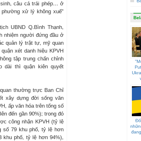
Bắ
 sinh, câu cá trái phép… ở
 phường xử lý không xuể”
Bel
tịch UBND Q.Bình Thạnh,
ch nhiệm người đứng đầu ở
c quản lý trật tự, mỹ quan
i quận xét danh hiệu KPVH
ông tập trung chấn chỉnh
"M
 dài thì quận kiên quyết
Put
Ukra
quan thường trực Ban Chỉ
ết xây dựng đời sống văn
VH, ấp văn hóa trên tổng số
 lên đến gần 90%); trong đó
Đối
ược công nhận KPVH (tỷ lệ
nhữn
 số 79 khu phố, tỷ lệ hơn
đang
 khu phố, tỷ lệ hơn 94%),