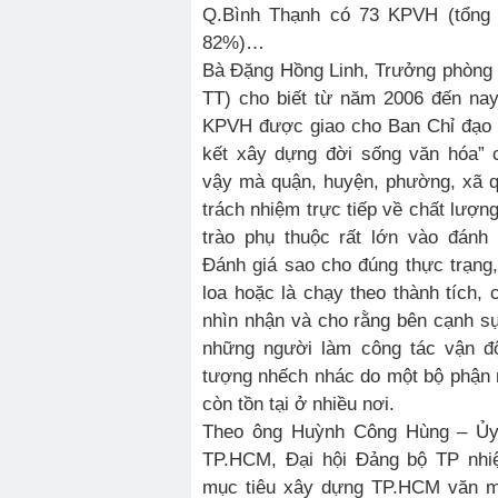
Q.Bình Thạnh có 73 KPVH (tổng 
82%)…
Bà Đặng Hồng Linh, Trưởng phòng 
TT) cho biết từ năm 2006 đến nay
KPVH được giao cho Ban Chỉ đạo 
kết xây dựng đời sống văn hóa” 
vậy mà quận, huyện, phường, xã q
trách nhiệm trực tiếp về chất lượ
trào phụ thuộc rất lớn vào đánh
Đánh giá sao cho đúng thực trạng
loa hoặc là chạy theo thành tích, c
nhìn nhận và cho rằng bên cạnh s
những người làm công tác vận đ
tượng nhếch nhác do một bộ phận 
còn tồn tại ở nhiều nơi.
Theo ông Huỳnh Công Hùng – Ủ
TP.HCM, Đại hội Đảng bộ TP nhi
mục tiêu xây dựng TP.HCM văn mi