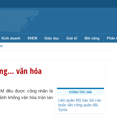
Kinh doanh
KHCN
Giáo dục
Giải trí
Đời sống
Phân 
SS
ông… văn hóa
HCM đều được công nhận là
CÙNG TÁC GIẢ
ảnh không văn hóa tràn lan
​Liên quân Mỹ bác bỏ cáo
buộc tấn công quân đội
Syria