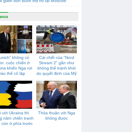
t giam bọn buôn thịt hổ tại Moscow
arus
unich" không có
Cái chết của “Nord
in: cuộc chiến ở
Stream 2” gần như
ina khiến Nga rơi
không thể tránh khỏi
vào thế cô lập
do quyết định của Mỹ
 với Ukraina thì
Thỏa thuận với Nga
g năm chiến tranh
không được
 còn ở phía trước