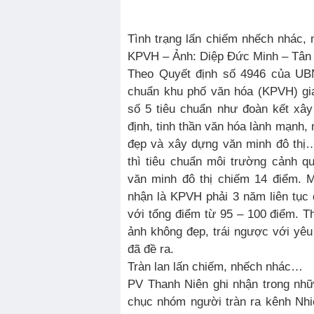
Tình trạng lấn chiếm nhếch nhác, 
KPVH – Ảnh: Diệp Đức Minh – Tân
Theo Quyết định số 4946 của UB
chuẩn khu phố văn hóa (KPVH) gia
số 5 tiêu chuẩn như đoàn kết xây
định, tinh thần văn hóa lành mạnh,
đẹp và xây dựng văn minh đô thị…
thì tiêu chuẩn môi trường cảnh 
văn minh đô thị chiếm 14 điểm. 
nhận là KPVH phải 3 năm liên tục đ
với tổng điểm từ 95 – 100 điểm. 
ảnh không đẹp, trái ngược với yê
đã đề ra.
Tràn lan lấn chiếm, nhếch nhác…
PV Thanh Niên ghi nhận trong nh
chục nhóm người tràn ra kênh Nhi