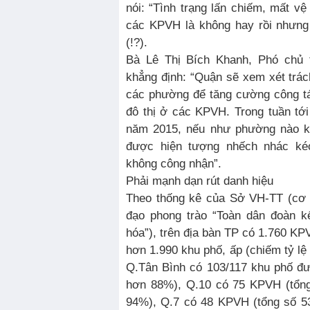
nói: “Tình trạng lấn chiếm, mất vệ
các KPVH là không hay rồi nhưng
(!?).
Bà Lê Thị Bích Khanh, Phó chủ 
khẳng định: “Quận sẽ xem xét trá
các phường để tăng cường công tá
đô thị ở các KPVH. Trong tuần tớ
năm 2015, nếu như phường nào kh
được hiện tượng nhếch nhác kéo
không công nhận”.
Phải mạnh dạn rút danh hiệu
Theo thống kê của Sở VH-TT (cơ 
đạo phong trào “Toàn dân đoàn k
hóa”), trên địa bàn TP có 1.760 KP
hơn 1.990 khu phố, ấp (chiếm tỷ lệ
Q.Tân Bình có 103/117 khu phố đ
hơn 88%), Q.10 có 75 KPVH (tổng
94%), Q.7 có 48 KPVH (tổng số 53