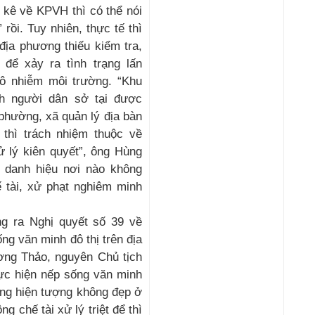
 kê về KPVH thì có thể nói
rồi. Tuy nhiên, thực tế thì
địa phương thiếu kiểm tra,
để xảy ra tình trạng lấn
 ô nhiễm môi trường. “Khu
nh người dân sở tại được
phường, xã quản lý địa bàn
thì trách nhiệm thuộc về
 lý kiên quyết”, ông Hùng
t danh hiệu nơi nào không
ế tài, xử phạt nghiêm minh
 ra Nghị quyết số 39 về
ng văn minh đô thị trên địa
ng Thảo, nguyên Chủ tịch
ực hiện nếp sống văn minh
hững hiện tượng không đẹp ở
 chế tài xử lý triệt để thì