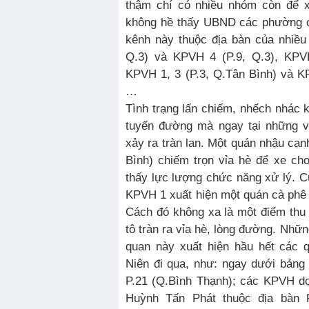
thậm chí có nhiều nhóm còn để 
không hề thấy UBND các phường c
kênh này thuộc địa bàn của nhiề
Q.3) và KPVH 4 (P.9, Q.3), KPV
KPVH 1, 3 (P.3, Q.Tân Bình) và K
…
Tình trạng lấn chiếm, nhếch nhác k
tuyến đường mà ngay tại những v
xảy ra tràn lan. Một quán nhậu cạ
Bình) chiếm trọn vỉa hè để xe c
thấy lực lượng chức năng xử lý. Cũ
KPVH 1 xuất hiện một quán cà phê
Cách đó không xa là một điểm thu
tô tràn ra vỉa hè, lòng đường. Nhữ
quan này xuất hiện hầu hết các 
Niên đi qua, như: ngay dưới bản
P.21 (Q.Bình Thạnh); các KPVH d
Huỳnh Tấn Phát thuộc địa bàn 