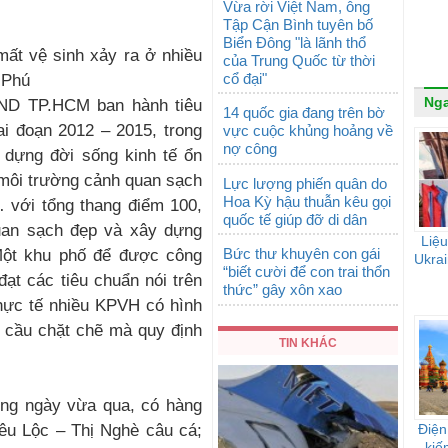
Vừa rời Việt Nam, ông
Tập Cận Bình tuyên bố
Biển Đông "là lãnh thổ
mất vệ sinh xảy ra ở nhiều
của Trung Quốc từ thời
cổ đại"
 Phú
Ng
ND TP.HCM ban hành tiêu
14 quốc gia đang trên bờ
i đoạn 2012 – 2015, trong
vực cuộc khủng hoảng về
nợ công
 dựng đời sống kinh tế ổn
 môi trường cảnh quan sạch
Lực lượng phiến quân do
Hoa Kỳ hậu thuẫn kêu gọi
 với tổng thang điểm 100,
quốc tế giúp đỡ di dân
quan sạch đẹp và xây dựng
Liệu
Bức thư khuyên con gái
Một khu phố để được công
Ukrai
“biết cười để con trai thổn
ạt các tiêu chuẩn nói trên
thức” gây xôn xao
Thực tế nhiều KPVH có hình
u cầu chặt chẽ mà quy định
TIN KHÁC
ững ngày vừa qua, có hàng
êu Lộc – Thị Nghè câu cá;
Điện
kiế