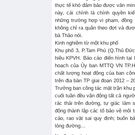
thực tế khó đảm bảo được văn minh 
này, cái chính là chính quyền ki
những trường hợp vi phạm, đồng t
không chỉ ra quân theo đợt và được
bà Thảo nói.
Kinh nghiệm từ một khu phố
Khu phố 3, P.Tam Phú (Q.Thủ Đức)
hiệu KPVH. Báo cáo điển hình tại 
hoạch của Ủy ban MTTQ VN TP.H
chất lượng hoạt động của ban côn
trên địa bàn TP giai đoạn 2012 –
Trưởng ban công tác mặt trận khu p
cuối tuần đều vận động tất cả ngườ
rác thải trên đường, tự giác làm
động thành lập các tổ bảo vệ môi 
cáo, rao vặt sai quy định; buôn b
lòng đường…