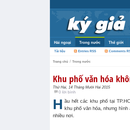
Hải ngoại
Trong nước
Thế giới
Tài liệu
Entries RSS
Comments R
/
Trang chủ
Trong nước
Khu phố văn hóa kh
Thứ Hai, 14 Tháng Mười Hai 2015
0 lời bình
H
ầu hết các khu phố tại TP.
khu phố văn hóa, nhưng hình 
nhiều nơi.