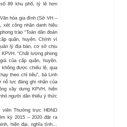
số 89 khu phố, tỷ lệ hơn
Văn hóa gia đình (Sở VH –
, xét công nhận danh hiệu
phong trào “Toàn dân đoàn
cấp quận, huyện. Chính vì
uản lý địa bàn, cơ sở chịu
ng KPVH. “Chất lượng phong
 giá của cấp quận, huyện.
, không được chiếu lệ, qua
hạy theo chỉ tiêu”, bà Linh
ự nỗ lực đáng ghi nhận của
ộng xây dựng KPVH, hiện
nhỏ người dân thiếu ý thức
y viên Thường trực HĐND
ệm kỳ 2015 – 2020 đặt ra
nh, hiện đại, nghĩa tình…