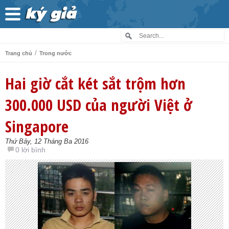
/
Trang chủ
Trong nước
Hai giờ cắt két sắt trộm hơn
300.000 USD của người Việt ở
Singapore
Thứ Bảy, 12 Tháng Ba 2016
0 lời bình