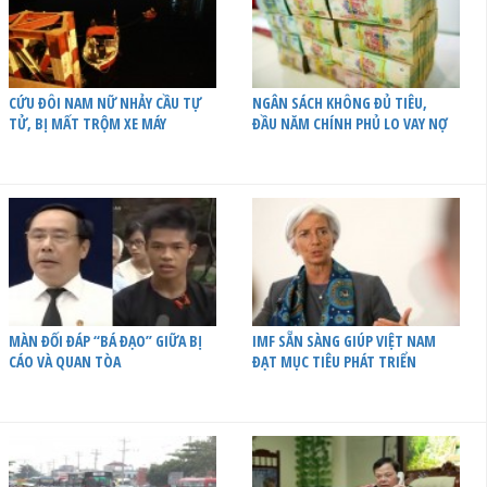
CỨU ĐÔI NAM NỮ NHẢY CẦU TỰ
NGÂN SÁCH KHÔNG ĐỦ TIÊU,
TỬ, BỊ MẤT TRỘM XE MÁY
ĐẦU NĂM CHÍNH PHỦ LO VAY NỢ
MÀN ĐỐI ĐÁP “BÁ ĐẠO” GIỮA BỊ
IMF SẴN SÀNG GIÚP VIỆT NAM
CÁO VÀ QUAN TÒA
ĐẠT MỤC TIÊU PHÁT TRIỂN