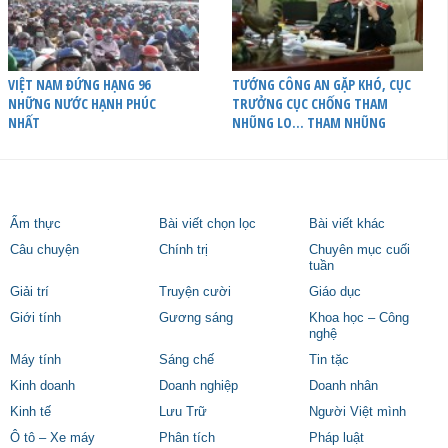
VIỆT NAM ĐỨNG HẠNG 96
TƯỚNG CÔNG AN GẶP KHÓ, CỤC
NHỮNG NƯỚC HẠNH PHÚC
TRƯỞNG CỤC CHỐNG THAM
NHẤT
NHŨNG LO… THAM NHŨNG
Ẩm thực
Bài viết chọn lọc
Bài viết khác
Câu chuyện
Chính trị
Chuyên mục cuối
tuần
Giải trí
Truyện cười
Giáo dục
Giới tính
Gương sáng
Khoa học – Công
nghệ
Máy tính
Sáng chế
Tin tặc
Kinh doanh
Doanh nghiệp
Doanh nhân
Kinh tế
Lưu Trữ
Người Việt mình
Ô tô – Xe máy
Phân tích
Pháp luật