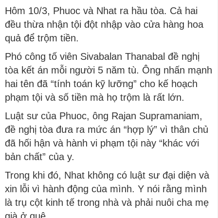
Hôm 10/3, Phuoc và Nhat ra hầu tòa. Cả hai
đều thừa nhận tội đột nhập vào cửa hàng hoa
quả để trộm tiền.
Phó công tố viên Sivabalan Thanabal đề nghị
tòa kết án mỗi người 5 năm tù. Ông nhấn mạnh
hai tên đã “tính toán kỹ lưỡng” cho kế hoạch
phạm tội và số tiền mà họ trộm là rất lớn.
Luật sư của Phuoc, ông Rajan Supramaniam,
đề nghị tòa đưa ra mức án “hợp lý” vì thân chủ
đã hối hận và hành vi phạm tội này “khác với
bản chất” của y.
Trong khi đó, Nhat không có luật sư đại diện và
xin lỗi vì hành động của mình. Y nói rằng mình
là trụ cột kinh tế trong nhà và phải nuôi cha mẹ
già ở quê.