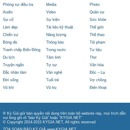
Phóng sự điều tra
Media
Photo
Audio
Video
Quân sự
Sự cố
Sự kiện
Sức khỏe
Làm đẹp
Tài liệu kỹ thuật
Thế giới
Chiến sự
Năng lượng
Thể thao
Bóng đá
Thông báo
Tội phạm
Tranh chấp Biển Đông
Trong nước
Tư liệu
Du lịch
Tâm linh
Thơ
Truyện ngắn
Tự sự
Văn hóa
Đắc nhân tâm
Văn nghệ
Độc – Lạ
Đời sống
Tuổi trẻ
Vợ chồng
Vũ khí
Vũ trụ
Điện thoại
® Ký Giả giữ bản quyền nội dung trên toàn bộ website này, mọi trích dẫn
vui lòng ghi rõ “báo Ký Giả” hoặc “KYGIA.NET”
© Copyright 2014-2015 KYGIA.NET, All rights reserved
TÒA SOẠN BÁO KÝ GIẢ
www.KYGIA.NET