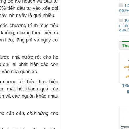
ởng Bộ Kế hoạch và Đầu tư
L
3% tiền đầu tư vào xóa đói
nguy
y, như vậy là quá nhiều.
Bá
các chương trình mục tiêu
minh
qua F
h khủng, nhưng thực hiện ra
n liêu, lãng phí và nguy cơ
Thu
được nhà nước rót cho họ
 chí lại phát hiện các con
t vào nhà quan xã.
n nhưng tổ chức thực hiện
“Đô
àm mất hết thành quả của
g
ách và các nguồn khác nhau
ho cần câu, chứ đừng cho