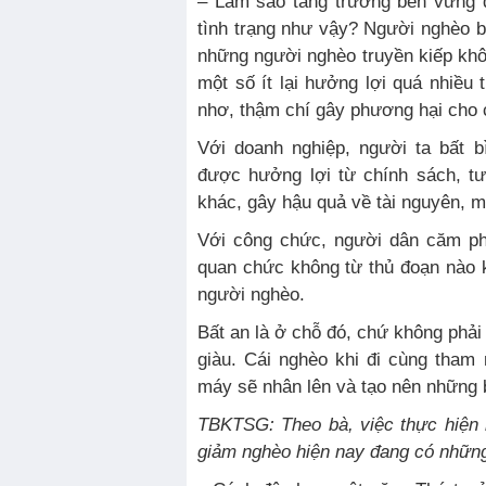
– Làm sao tăng trưởng bền vững 
tình trạng như vậy? Người nghèo b
những người nghèo truyền kiếp khôn
một số ít lại hưởng lợi quá nhiều
nhơ, thậm chí gây phương hại cho 
Với doanh nghiệp, người ta bất b
được hưởng lợi từ chính sách, t
khác, gây hậu quả về tài nguyên, m
Với công chức, người dân căm ph
quan chức không từ thủ đoạn nào k
người nghèo.
Bất an là ở chỗ đó, chứ không phải
giàu. Cái nghèo khi đi cùng tham
máy sẽ nhân lên và tạo nên những b
TBKTSG: Theo bà, việc thực hiện 
giảm nghèo hiện nay đang có những