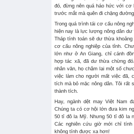
đó, đừng nên quá háo hức với cơ 
trước mắt mà quên đi chặng đường d
Trong quá trình tái cơ cấu nông ngh
hiện nay là lực lượng nông dân dư 
Tháp tính toán sẽ dư thừa khoảng 
cơ cấu nông nghiệp của tỉnh. Ch
lớn như ở An Giang, chỉ cánh đồng
hợp tác xã, đã dư thừa chừng đó
nhân văn, họ chậm lại một số chươ
việc làm cho người mất việc đã, 
tích mà bỏ mặc nông dân. Tôi rất 
thành tích.
Hay, ngành dệt may Việt Nam đa
Chúng ta có cơ hội lớn đưa kim n
50 tỉ đô la Mỹ. Nhưng 50 tỉ đô la 
Các nghiên cứu giờ mới chỉ tính
không tính được xa hơn!