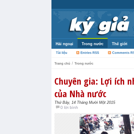
Hải ngoại
Trong nước
Thế giới
Tài liệu
Entries RSS
Comments R
/
Trang chủ
Trong nước
Chuyên gia: Lợi ích 
của Nhà nước
Thứ Bảy, 14 Tháng Mười Một 2015
0 lời bình