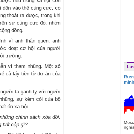
được nếu trong xã hội còn
ị dồn vào thế cùng cực, có
g thoát ra được, trong khi
 trên sự cùng cực đó, nhởn
cộng đồng.
ình vì anh thân quen, anh
ước đoạt cơ hội của người
ôi trường.
ẫn vì tham nhũng. Một số
Lưu
ể cả lấy tiền từ dự án của
Russ
minh
 người ta ganh tỵ với người
 nhũng, sự kém cỏi của bộ
ất ổn xã hội.
những chính sách xóa đói,
Mosc
 bất cập gì?
nghĩa