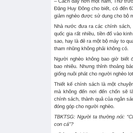
– Cách đây hơn một năm, Thứ trư
Đặng Huy Đông cho biết, có đến 6
giảm nghèo được sử dụng cho bộ má
Nhà nước đưa ra các chính sách, 
quốc gia rất nhiều, tiền đổ vào kin
sao, hay là đẻ ra một bộ máy to qua
tham nhũng không phải không có.
Người nghèo không bao giờ biết 
bao nhiêu. Nhưng thỉnh thoảng báo
giống nuôi phát cho người nghèo lọ
Thiết kế chính sách là một chuyệ
mà không đến nơi đến chốn sẽ l
chính sách, thành quả của ngân s
đóng góp cho người nghèo.
TBKTSG: Người ta thường nói: “C
con cá”?