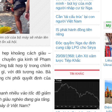
mình - bút ký của một
người nhập cư từ Nga
Cần 'tái cấu trúc' lại con
người Việt Nam
Mỹ
IS phát hành đồng tiền
riêng
ém cỏi của bộ máy sẽ nhân lên
 ổn xã hội.
Độc quyền: Nga dự định
cung cấp LPG cho Sirya
u hẹp khoảng cách giàu –
20/08/1968: Liên Xô xâm
, chuyên gia kinh tế Phạm
lược Tiệp Khắc
Liệu
Ukrai
ững bất hợp lý trong chính
 gì, với đối tượng nào. Bà
TIN KHÁC
ng chi phối quyết định của
nh nhiều vào tốc độ giảm
 giàu nghèo đang gia tăng.
 này ở Việt Nam?
Điện
kiế