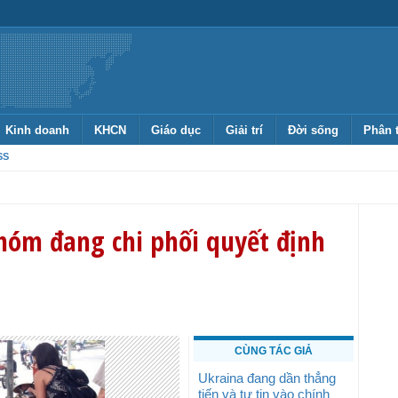
Kinh doanh
KHCN
Giáo dục
Giải trí
Đời sống
Phân 
SS
nhóm đang chi phối quyết định
CÙNG TÁC GIẢ
Ukraina đang dần thẳng
tiến và tự tin vào chính