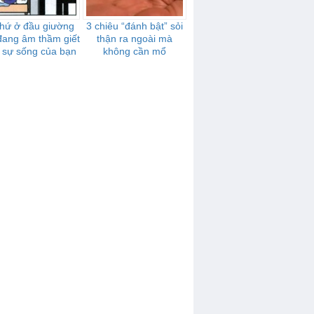
thứ ở đầu giường
3 chiêu “đánh bật” sỏi
đang âm thầm giết
thận ra ngoài mà
 sự sống của bạn
không cần mổ