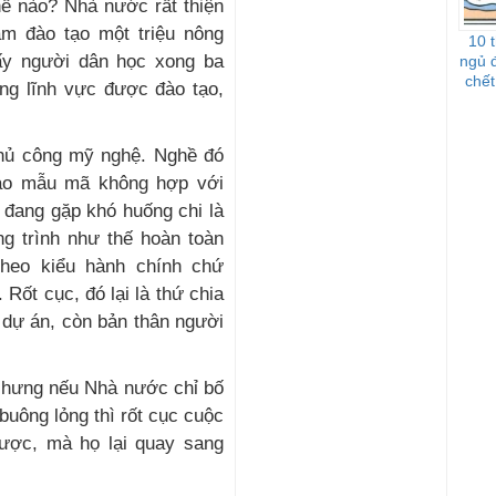
ế nào? Nhà nước rất thiện
ăm đào tạo một triệu nông
10 
hấy người dân học xong ba
ngủ 
chết
ong lĩnh vực được đào tạo,
thủ công mỹ nghệ. Nghề đó
 tạo mẫu mã không hợp với
 đang gặp khó huống chi là
g trình như thế hoàn toàn
theo kiểu hành chính chứ
 Rốt cục, đó lại là thứ chia
 dự án, còn bản thân người
 Nhưng nếu Nhà nước chỉ bố
buông lỏng thì rốt cục cuộc
được, mà họ lại quay sang