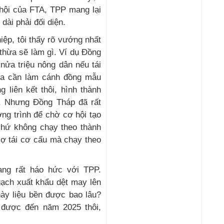
hội của FTA, TPP mang lại
ài phải đối diện.
iệp, tôi thấy rõ vướng nhất
thừa sẽ làm gì. Ví dụ Đồng
nửa triệu nông dân nếu tái
ưa cần làm cánh đồng mẫu
 liên kết thôi, hình thành
. Nhưng Đồng Tháp đã rất
ng trình để chờ cơ hội tạo
chứ không chạy theo thành
sợ tái cơ cấu mà chạy theo
ng rất háo hức với TPP.
gạch xuất khẩu dệt may lên
này liệu bền được bao lâu?
 được đến năm 2025 thôi,