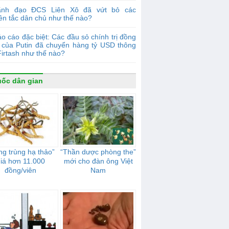
ãnh đạo ĐCS Liên Xô đã vứt bỏ các
ên tắc dân chủ như thế nào?
o cáo đặc biệt: Các đầu sỏ chính trị đồng
 của Putin đã chuyển hàng tỷ USD thông
irtash như thế nào?
ốc dân gian
ng trùng hạ thảo”
“Thần dược phòng the”
iá hơn 11.000
mới cho đàn ông Việt
đồng/viên
Nam