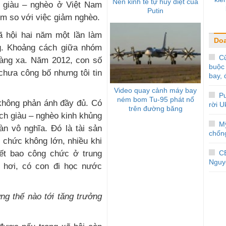
Nền kinh tế tự hủy diệt của
 giàu – nghèo ở Việt Nam
Putin
ém so với việc giảm nghèo.
 hội hai năm một lần làm
Do
g. Khoảng cách giữa nhóm
Cũ
càng xa. Năm 2012, con số
buộc 
chưa công bố nhưng tôi tin
bay, 
Video quay cảnh máy bay
Pu
ném bom Tu-95 phát nổ
 không phản ánh đầy đủ. Có
rời U
trên đường băng
ch giàu – nghèo kinh khủng
M
n vô nghĩa. Đó là tài sản
chống
 chức không lớn, nhiều khi
C
ết bao công chức ở trung
Nguy
 hơi, có con đi học nước
g thế nào tới tăng trưởng