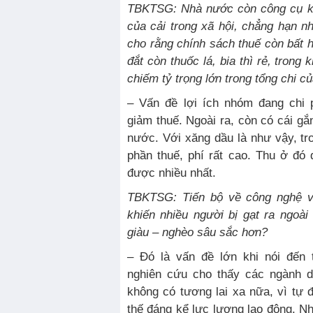
TBKTSG: Nhà nước còn công cụ khá
của cải trong xã hội, chẳng hạn nh
cho rằng chính sách thuế còn bất h
đắt còn thuốc lá, bia thì rẻ, trong
chiếm tỷ trọng lớn trong tổng chi 
– Vấn đề lợi ích nhóm đang chi p
giảm thuế. Ngoài ra, còn có cái gắ
nước. Với xăng dầu là như vậy, tro
phần thuế, phí rất cao. Thu ở đó
được nhiều nhất.
TBKTSG: Tiến bộ về công nghệ v
khiến nhiều người bị gạt ra ngoài 
giàu – nghèo sâu sắc hơn?
– Đó là vấn đề lớn khi nói đến 
nghiên cứu cho thấy các ngành d
không có tương lai xa nữa, vì tự đ
thế đáng kể lực lượng lao động. Nh