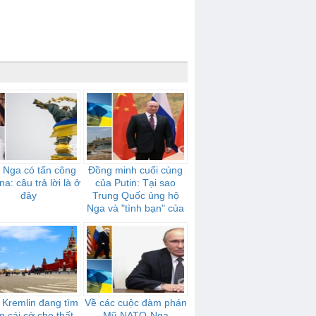
 Nga có tấn công
Đồng minh cuối cùng
na: câu trả lời là ở
của Putin: Tại sao
đây
Trung Quốc ủng hộ
Nga và "tình bạn" của
họ mạnh mẽ như thế
nào
 Kremlin đang tìm
Về các cuộc đàm phán
m cái cớ cho thất
Mỹ-NATO-Nga