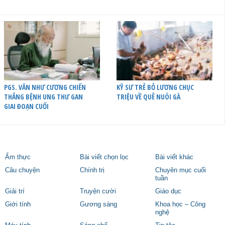
PGS. VĂN NHƯ CƯƠNG CHIẾN
KỸ SƯ TRẺ BỎ LƯƠNG CHỤC
THẮNG BỆNH UNG THƯ GAN
TRIỆU VỀ QUÊ NUÔI GÀ
GIAI ĐOẠN CUỐI
Ẩm thực
Bài viết chọn lọc
Bài viết khác
Câu chuyện
Chính trị
Chuyên mục cuối
tuần
Giải trí
Truyện cười
Giáo dục
Giới tính
Gương sáng
Khoa học – Công
nghệ