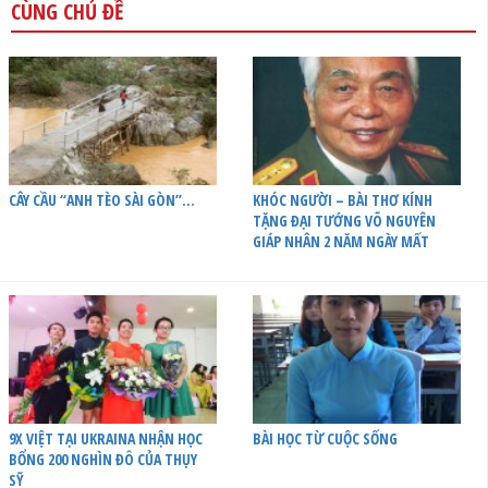
CÙNG CHỦ ĐỀ
CÂY CẦU “ANH TÈO SÀI GÒN”…
KHÓC NGƯỜI – BÀI THƠ KÍNH
TẶNG ĐẠI TƯỚNG VÕ NGUYÊN
GIÁP NHÂN 2 NĂM NGÀY MẤT
9X VIỆT TẠI UKRAINA NHẬN HỌC
BÀI HỌC TỪ CUỘC SỐNG
BỔNG 200 NGHÌN ĐÔ CỦA THỤY
SỸ