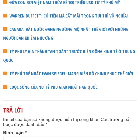
ĐỨA CON RƠI VIỆT NAM THỪA KẾ 100 TRIỆU USD TỪ TỶ PHÚ MỸ
WARREN BUFFETT: CÓ TIỀN MÀ CẤT MÃI TRONG TÚI THÌ VÔ NGHĨA!
CANADA: ĐẤT NƯỚC ĐÁNG NGƯỠNG MỘ NHẤT THẾ GIỚI VỚI NHỮNG
NGƯỜI DÂN KHIÊM NHƯỜNG
TỶ PHÚ LÝ GIA THÀNH "AN TOÀN" TRƯỚC BIẾN ĐỘNG KINH TẾ Ở TRUNG
QUỐC
TỶ PHÚ TRẺ NHẤT EVAN SPIEGEL: MANG ĐIÊN RỒ CHINH PHỤC THẾ GIỚI
CUỘC SỐNG CỦA NỮ TỶ PHÚ GIÀU NHẤT HÀN QUỐC
TRẢ LỜI
Email của bạn sẽ không được hiển thị công khai.
Các trường bắt
buộc được đánh dấu
*
Bình luận
*