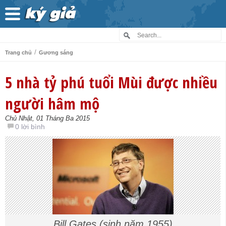
/
Trang chủ
Gương sáng
5 nhà tỷ phú tuổi Mùi được nhiều
người hâm mộ
Chủ Nhật, 01 Tháng Ba 2015
0 lời bình
Bill Gates (sinh năm 1955)