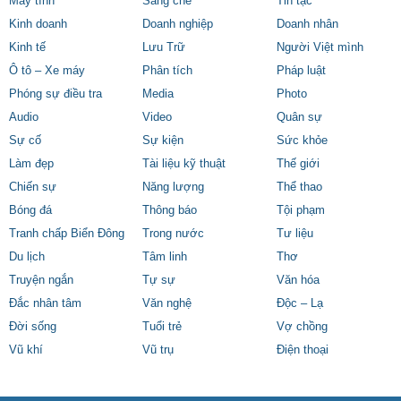
Máy tính
Sáng chế
Tin tặc
Kinh doanh
Doanh nghiệp
Doanh nhân
Kinh tế
Lưu Trữ
Người Việt mình
Ô tô – Xe máy
Phân tích
Pháp luật
Phóng sự điều tra
Media
Photo
Audio
Video
Quân sự
Sự cố
Sự kiện
Sức khỏe
Làm đẹp
Tài liệu kỹ thuật
Thế giới
Chiến sự
Năng lượng
Thể thao
Bóng đá
Thông báo
Tội phạm
Tranh chấp Biển Đông
Trong nước
Tư liệu
Du lịch
Tâm linh
Thơ
Truyện ngắn
Tự sự
Văn hóa
Đắc nhân tâm
Văn nghệ
Độc – Lạ
Đời sống
Tuổi trẻ
Vợ chồng
Vũ khí
Vũ trụ
Điện thoại