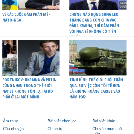
VỀ CÁC CUỘC ĐÀM PHÁN MỸ-
CHỪNG NÀO HỌNG SÚNG LEO
NATO-NGA
THANG ĐANG CÒN CHĨA VÀO
ĐẦU UKRAINA, THÌ ĐÀM PHÁN
VỚI NGA SẼ KHÔNG CÓ TIẾN
TRIỂN
PORTNIKOV: UKRAINA VÀ PUTIN
TÌNH HÌNH THẾ GIỚI CUỐI TUẦN
CÙNG NHAU TRONG THẾ GIỚI
QUA: SỰ VIỆC CÒN TỒI TỆ HƠN
NÀY SẼ KHÔNG TỒN TẠI, AI ĐÓ
CẢ KHỦNG HOẢNG CARIBE VÀO
PHẢI Ở LẠI MỘT MÌNH
NĂM 1962
Ẩm thực
Bài viết chọn lọc
Bài viết khác
Câu chuyện
Chính trị
Chuyên mục cuối
tuần