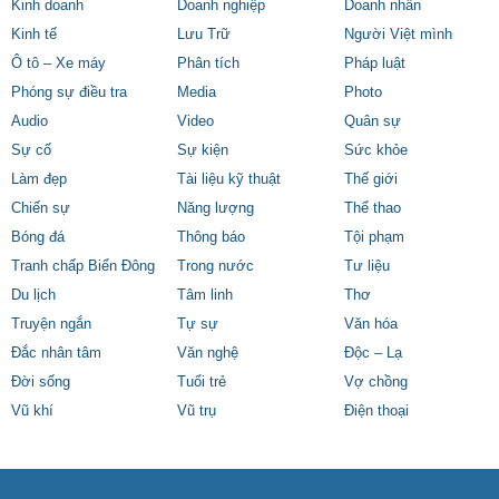
Kinh doanh
Doanh nghiệp
Doanh nhân
Kinh tế
Lưu Trữ
Người Việt mình
Ô tô – Xe máy
Phân tích
Pháp luật
Phóng sự điều tra
Media
Photo
Audio
Video
Quân sự
Sự cố
Sự kiện
Sức khỏe
Làm đẹp
Tài liệu kỹ thuật
Thế giới
Chiến sự
Năng lượng
Thể thao
Bóng đá
Thông báo
Tội phạm
Tranh chấp Biển Đông
Trong nước
Tư liệu
Du lịch
Tâm linh
Thơ
Truyện ngắn
Tự sự
Văn hóa
Đắc nhân tâm
Văn nghệ
Độc – Lạ
Đời sống
Tuổi trẻ
Vợ chồng
Vũ khí
Vũ trụ
Điện thoại