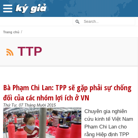
/
Trang chủ
TTP
Bà Phạm Chi Lan: TPP sẽ gặp phải sự chống
đối của các nhóm lợi ích ở VN
Thứ Tư, 07 Tháng Mười 2015
Chuyên gia nghiên
cứu kinh tế Việt Nam
Phạm Chi Lan cho
rằng Hiệp định TPP