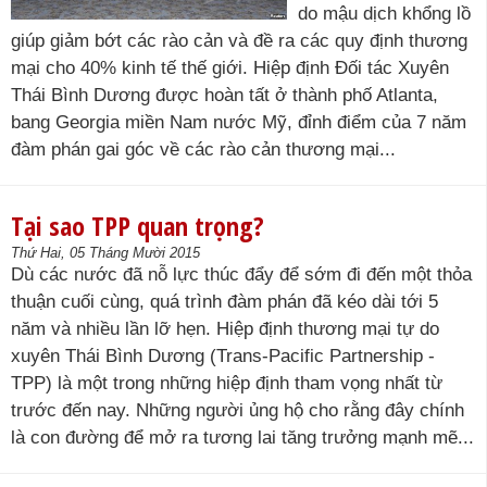
do mậu dịch khổng lồ
giúp giảm bớt các rào cản và đề ra các quy định thương
mại cho 40% kinh tế thế giới. Hiệp định Đối tác Xuyên
Thái Bình Dương được hoàn tất ở thành phố Atlanta,
bang Georgia miền Nam nước Mỹ, đỉnh điểm của 7 năm
đàm phán gai góc về các rào cản thương mại...
Tại sao TPP quan trọng?
Thứ Hai, 05 Tháng Mười 2015
Dù các nước đã nỗ lực thúc đẩy để sớm đi đến một thỏa
thuận cuối cùng, quá trình đàm phán đã kéo dài tới 5
năm và nhiều lần lỡ hẹn. Hiệp định thương mại tự do
xuyên Thái Bình Dương (Trans-Pacific Partnership -
TPP) là một trong những hiệp định tham vọng nhất từ
trước đến nay. Những người ủng hộ cho rằng đây chính
là con đường để mở ra tương lai tăng trưởng mạnh mẽ...