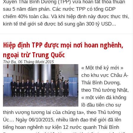
Xuyên Thái Bình Dương (TPP) vừa hoàn tất thỏa thuận
sau 5 năm đàm phán. Các nước TPP có tổng GDP
chiếm 40% toàn cầu. Và khi hiệp định này được thực thi,
kinh tế thế giới sẽ được bổ sung gần 300 tỷ USD...
Hiệp định TPP được mọi nơi hoan nghênh,
ngoại trừ Trung Quốc
Thứ Ba, 06 Tháng Mười 2015
« Một thế kỷ mới »
cho khu vực Châu Á-
Thái Bình Dương,
theo Thủ tướng Nhật,
« một viên đá khổng
lồ đầu tiên cho sự
thịnh vượng tương lai của chúng ta», theo Thủ tướng
Úc… Ngày 06/10/2015, nhiều lãnh đạo thế giới đã lên
tiếng hoan nghênh sự kiện 12 nước quanh Thái Bình