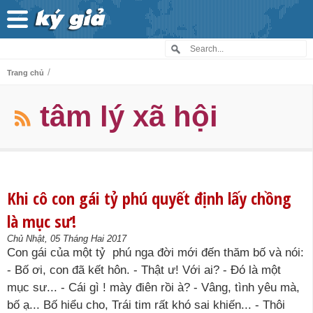
/
Trang chủ
tâm lý xã hội
Khi cô con gái tỷ phú quyết định lấy chồng
là mục sư!
Chủ Nhật, 05 Tháng Hai 2017
Con gái của một tỷ phú nga đời mới đến thăm bố và nói:
- Bố ơi, con đã kết hôn. - Thật ư! Với ai? - Đó là một
mục sư... - Cái gì ! mày điên rồi à? - Vâng, tình yêu mà,
bố ạ... Bố hiểu cho, Trái tim rất khó sai khiến... - Thôi