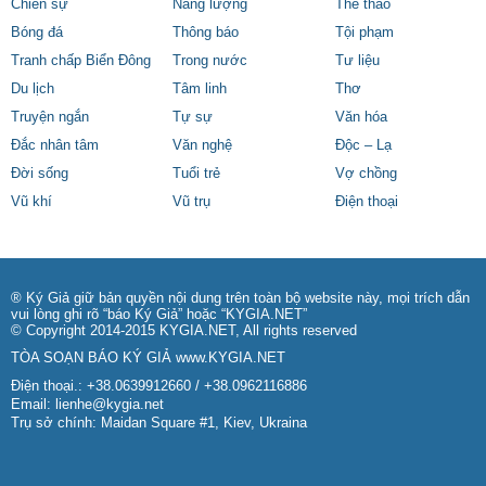
Chiến sự
Năng lượng
Thể thao
Bóng đá
Thông báo
Tội phạm
Tranh chấp Biển Đông
Trong nước
Tư liệu
Du lịch
Tâm linh
Thơ
Truyện ngắn
Tự sự
Văn hóa
Đắc nhân tâm
Văn nghệ
Độc – Lạ
Đời sống
Tuổi trẻ
Vợ chồng
Vũ khí
Vũ trụ
Điện thoại
® Ký Giả giữ bản quyền nội dung trên toàn bộ website này, mọi trích dẫn
vui lòng ghi rõ “báo Ký Giả” hoặc “KYGIA.NET”
© Copyright 2014-2015 KYGIA.NET, All rights reserved
TÒA SOẠN BÁO KÝ GIẢ
www.KYGIA.NET
Điện thoại.: +38.0639912660 / +38.0962116886
Email:
lienhe@kygia.net
Trụ sở chính: Maidan Square #1, Kiev, Ukraina