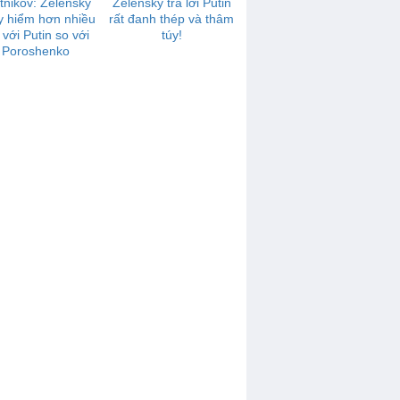
tnikov: Zelensky
Zelensky trả lời Putin
y hiểm hơn nhiều
rất đanh thép và thâm
 với Putin so với
túy!
Poroshenko