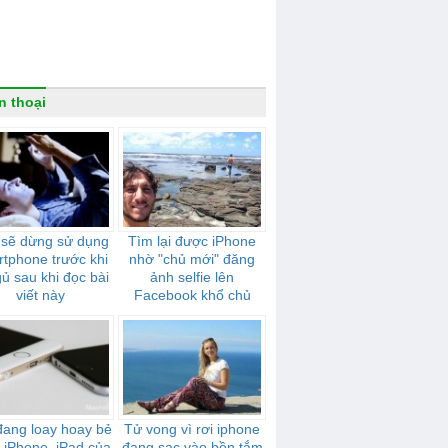
n thoại
 sẽ dừng sử dụng
Tìm lại được iPhone
tphone trước khi
nhờ "chủ mới" đăng
gủ sau khi đọc bài
ảnh selfie lên
viết này
Facebook khổ chủ
đang loay hoay bẻ
Tử vong vì rơi iphone
 iPhone, iPad của
đang sạc vào bồn tắm