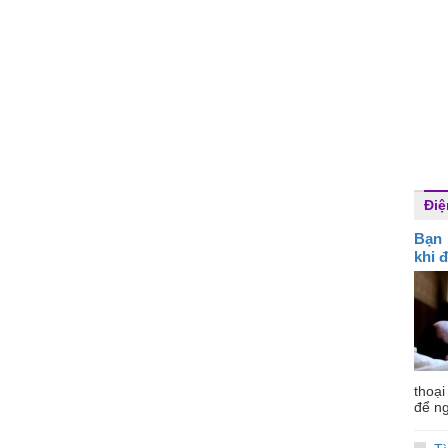
Điệ
Bạn 
khi đ
thoại
để ng