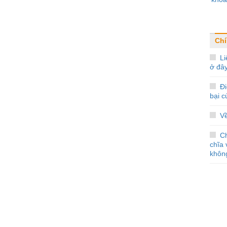
Chí
Li
ở đâ
Đi
bại 
V
C
chĩa 
không