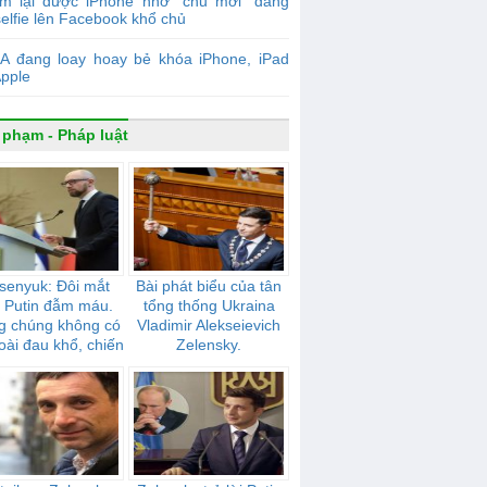
ìm lại được iPhone nhờ "chủ mới" đăng
elfie lên Facebook khổ chủ
IA đang loay hoay bẻ khóa iPhone, iPad
Apple
 phạm - Pháp luật
senyuk: Đôi mắt
Bài phát biểu của tân
 Putin đẫm máu.
tổng thống Ukraina
g chúng không có
Vladimir Alekseievich
oài đau khổ, chiến
Zelensky.
tranh, nô dịch