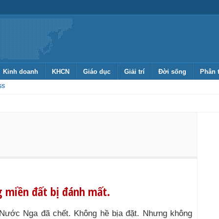
Kinh doanh
KHCN
Giáo dục
Giải trí
Đời sống
Phân 
SS
g miền đất bị đánh mất.
Nước Nga đã chết. Không hề bịa đặt. Nhưng không