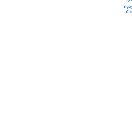
Por
ngu
đối