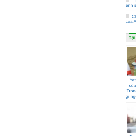
T
ảnh s
C
của 
Tội
Yat
của
Tron
gì ng