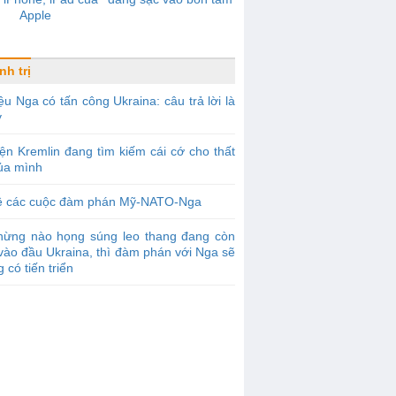
Apple
nh trị
ệu Nga có tấn công Ukraina: câu trả lời là
y
ện Kremlin đang tìm kiếm cái cớ cho thất
của mình
ề các cuộc đàm phán Mỹ-NATO-Nga
hừng nào họng súng leo thang đang còn
vào đầu Ukraina, thì đàm phán với Nga sẽ
 có tiến triển