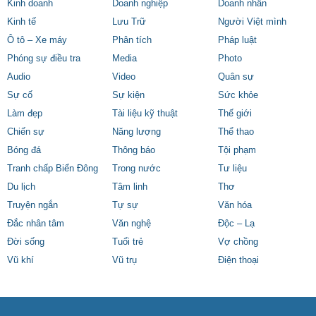
Kinh doanh
Doanh nghiệp
Doanh nhân
Kinh tế
Lưu Trữ
Người Việt mình
Ô tô – Xe máy
Phân tích
Pháp luật
Phóng sự điều tra
Media
Photo
Audio
Video
Quân sự
Sự cố
Sự kiện
Sức khỏe
Làm đẹp
Tài liệu kỹ thuật
Thế giới
Chiến sự
Năng lượng
Thể thao
Bóng đá
Thông báo
Tội phạm
Tranh chấp Biển Đông
Trong nước
Tư liệu
Du lịch
Tâm linh
Thơ
Truyện ngắn
Tự sự
Văn hóa
Đắc nhân tâm
Văn nghệ
Độc – Lạ
Đời sống
Tuổi trẻ
Vợ chồng
Vũ khí
Vũ trụ
Điện thoại