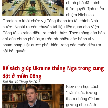
chính phủ đã chính
thức quyết định miễn
nhiệm Nicholas
Gordienko khỏi chức vụ Tổng thanh tra tài chính Nhà
nước. Ngoài ra còn chuyển tài liệu liên quan cho Viện
Công tố Ukraina điều tra chính thức. Theo thông cáo báo
chí của chính phủ "dựa trên rất nhiều các hành vi vi
phạm pháp luật được phát hiện trong các cuộc điều tra
nội bộ, quyết...
Kế sách giúp Ukraine thắng Nga trong xung
đột ở miền Đông
Thứ Ba, 10 Tháng Ba 2015
Kiev nên học cách
"trảm" các tướng
tham nhũng để làm
gương như cách