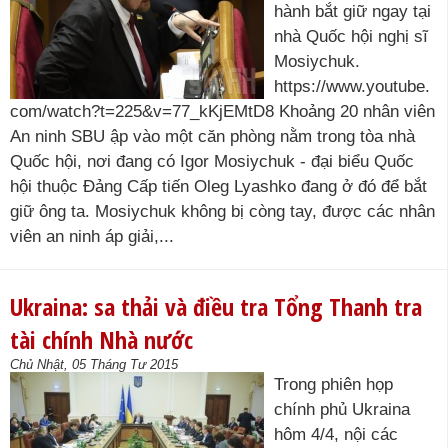
hành bắt giữ ngay tại
nhà Quốc hội nghị sĩ
Mosiychuk.
https://www.youtube.
com/watch?t=225&v=77_kKjEMtD8 Khoảng 20 nhân viên
An ninh SBU ập vào một căn phòng nằm trong tòa nhà
Quốc hội, nơi đang có Igor Mosiychuk - đại biểu Quốc
hội thuộc Đảng Cấp tiến Oleg Lyashko đang ở đó để bắt
giữ ông ta. Mosiychuk không bị còng tay, được các nhân
viên an ninh áp giải,...
Ukraina: sa thải và điều tra Tổng Thanh tra
tài chính Nhà nước
Chủ Nhật, 05 Tháng Tư 2015
Trong phiên họp
chính phủ Ukraina
hôm 4/4, nội các