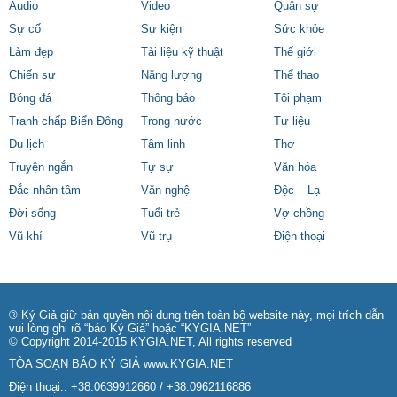
Audio
Video
Quân sự
Sự cố
Sự kiện
Sức khỏe
Làm đẹp
Tài liệu kỹ thuật
Thế giới
Chiến sự
Năng lượng
Thể thao
Bóng đá
Thông báo
Tội phạm
Tranh chấp Biển Đông
Trong nước
Tư liệu
Du lịch
Tâm linh
Thơ
Truyện ngắn
Tự sự
Văn hóa
Đắc nhân tâm
Văn nghệ
Độc – Lạ
Đời sống
Tuổi trẻ
Vợ chồng
Vũ khí
Vũ trụ
Điện thoại
® Ký Giả giữ bản quyền nội dung trên toàn bộ website này, mọi trích dẫn
vui lòng ghi rõ “báo Ký Giả” hoặc “KYGIA.NET”
© Copyright 2014-2015 KYGIA.NET, All rights reserved
TÒA SOẠN BÁO KÝ GIẢ
www.KYGIA.NET
Điện thoại.: +38.0639912660 / +38.0962116886