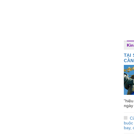
Kin
TẠI
CÀN
“hiệ
ngày 
Cũ
buộc 
bay, 