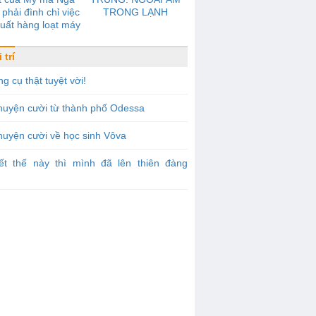
phải đình chỉ việc
TRONG LẠNH
uất hàng loạt máy
được gọi là đối thủ
 tranh với Boeing
 trí
g cụ thật tuyệt vời!
huyện cười từ thành phố Odessa
uyện cười về học sinh Vôva
iết thế này thì mình đã lên thiên đàng