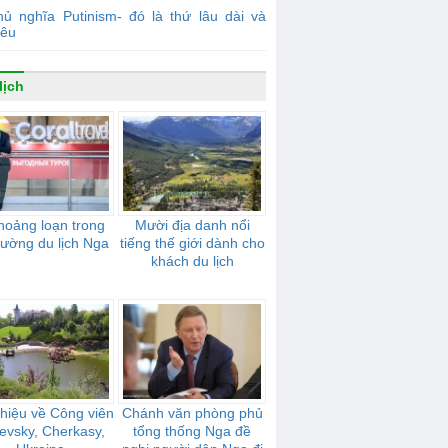
ủ nghĩa Putinism- đó là thứ lâu dài và
iêu
lịch
hoảng loạn trong
Mười địa danh nổi
trường du lịch Nga
tiếng thế giới dành cho
khách du lịch
thiệu về Công viên
Chánh văn phòng phủ
ievsky, Cherkasy,
tổng thống Nga đề