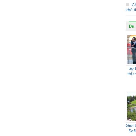
Ch
khó t
Du 
Sự 
thị 
Giới 
Sof