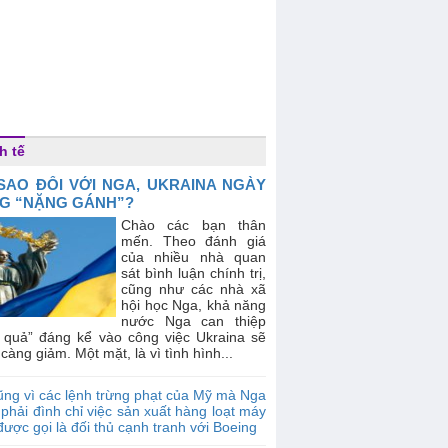
h tế
 SAO ĐỐI VỚI NGA, UKRAINA NGÀY
G “NẶNG GÁNH”?
Chào các bạn thân
mến. Theo đánh giá
của nhiều nhà quan
sát bình luận chính trị,
cũng như các nhà xã
hội học Nga, khả năng
nước Nga can thiệp
u quả” đáng kể vào công việc Ukraina sẽ
càng giảm. Một mặt, là vì tình hình...
ng vì các lệnh trừng phạt của Mỹ mà Nga
phải đình chỉ việc sản xuất hàng loạt máy
được gọi là đối thủ cạnh tranh với Boeing