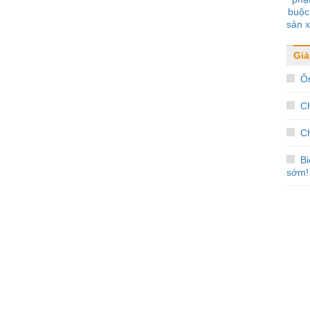
buộc 
sản x
bay, 
cạnh
Giải
Ôn
C
Ch
B
sớm!