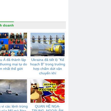
h doanh
u Á đã thành lập
Ukraina đã tiết lộ "Kế
thương mại tự do
hoạch B" trong trường
ớn nhất thế giới
hợp chấm dứt vận
chuyển khí
 vì các lệnh trừng
QUAN HỆ NGA-
t của Mỹ mà Nga
TRUNG. NGOÀI ẤM