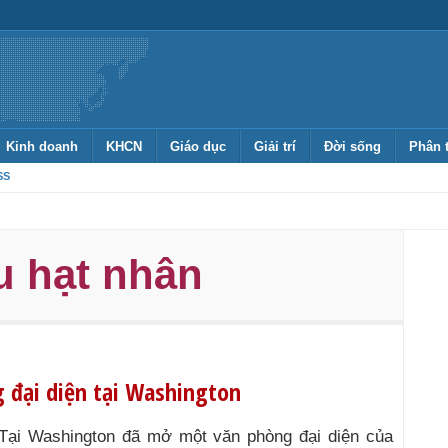
Kinh doanh
KHCN
Giáo dục
Giải trí
Đời sống
Phân 
SS
u hạt nhân
 đại diện tại Washington
Tại Washington đã mở một văn phòng đại diện của