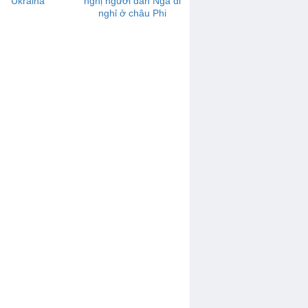
Ukraina
nghị người dân Nga đi
nghỉ ở châu Phi