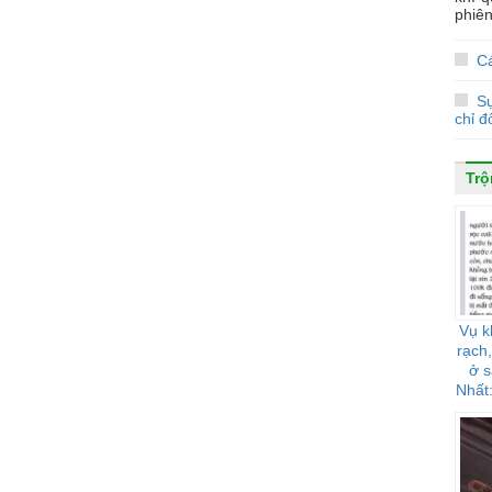
phiên
Cá
S
chỉ đ
Trộ
Vụ k
rạch,
ở 
Nhất