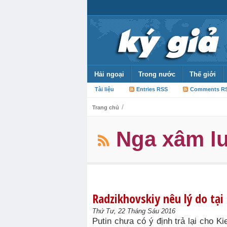
Hải ngoại
Trong nước
Thế giới
Tài liệu
Entries RSS
Comments R
/
Trang chủ
Nga xâm l
Radzikhovskiy nêu lý do tạ
Thứ Tư, 22 Tháng Sáu 2016
Putin chưa có ý định trả lại cho 