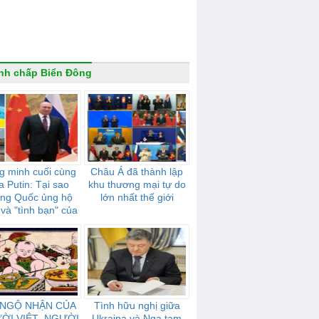
nh chấp Biển Đông
g minh cuối cùng
Châu Á đã thành lập
a Putin: Tại sao
khu thương mại tự do
ung Quốc ủng hộ
lớn nhất thế giới
và "tình bạn" của
mạnh mẽ như thế
nào
 NGỘ NHẬN CỦA
Tình hữu nghị giữa
ỜI VIỆT- NGƯỜI
Ukraina và Nga tạm