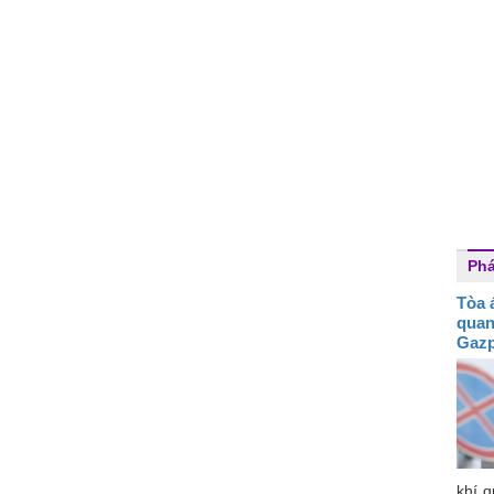
Phá
Tòa 
qua
Gaz
khí 