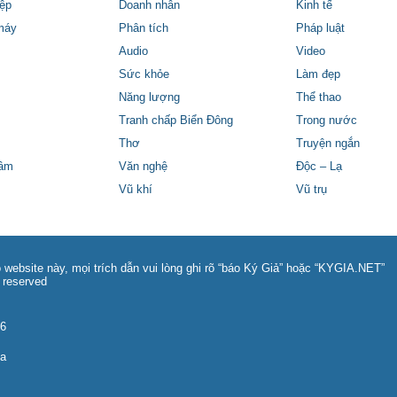
ệp
Doanh nhân
Kinh tế
máy
Phân tích
Pháp luật
Audio
Video
Sức khỏe
Làm đẹp
Năng lượng
Thể thao
Tranh chấp Biển Đông
Trong nước
Thơ
Truyện ngắn
tâm
Văn nghệ
Độc – Lạ
Vũ khí
Vũ trụ
 website này, mọi trích dẫn vui lòng ghi rõ “báo Ký Giả” hoặc “KYGIA.NET”
 reserved
86
na