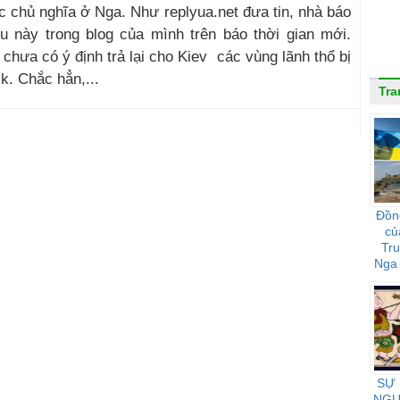
c chủ nghĩa ở Nga. Như replyua.net đưa tin, nhà báo
 này trong blog của mình trên báo thời gian mới.
hưa có ý định trả lại cho Kiev các vùng lãnh thổ bị
. Chắc hẳn,...
Tra
Đồn
củ
Tr
Nga 
họ 
SỰ
NGƯ