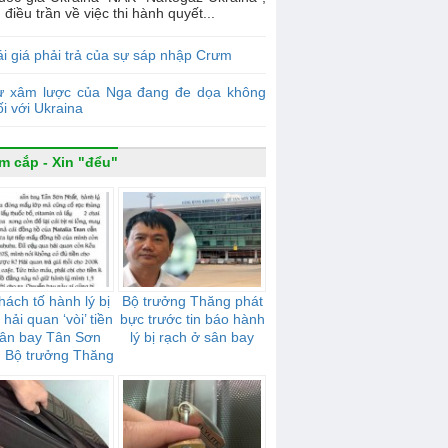
 điều trần về việc thi hành quyết...
i giá phải trả của sự sáp nhập Crưm
ự xâm lược của Nga đang đe dọa không
ối với Ukraina
m cắp - Xin "đểu"
hách tố hành lý bị
Bộ trưởng Thăng phát
 hải quan ‘vòi’ tiền
bực trước tin báo hành
sân bay Tân Sơn
lý bị rạch ở sân bay
: Bộ trưởng Thăng
rất bực