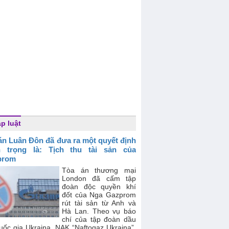
p luật
án Luân Đôn đã đưa ra một quyết định
n trọng là: Tịch thu tài sản của
prom
Tòa án thương mại
London đã cấm tập
đoàn độc quyền khí
đốt của Nga Gazprom
rút tài sản từ Anh và
Hà Lan. Theo vụ báo
chí của tập đoàn dầu
quốc gia Ukraina NAK “Naftogaz Ukraina”,