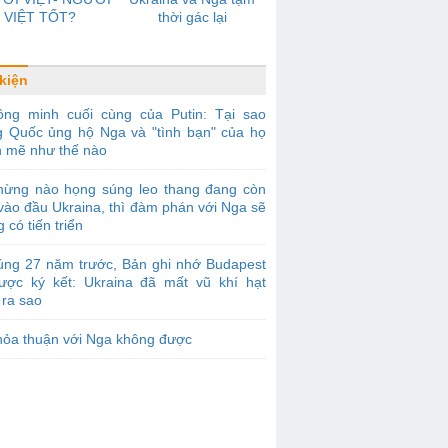
VIỆT TỐT?
thời gác lại
kiện
ồng minh cuối cùng của Putin: Tại sao
g Quốc ủng hộ Nga và "tình bạn" của họ
 mẽ như thế nào
hừng nào họng súng leo thang đang còn
vào đầu Ukraina, thì đàm phán với Nga sẽ
 có tiến triển
úng 27 năm trước, Bản ghi nhớ Budapest
ược ký kết: Ukraina đã mất vũ khí hạt
 ra sao
hỏa thuận với Nga không được