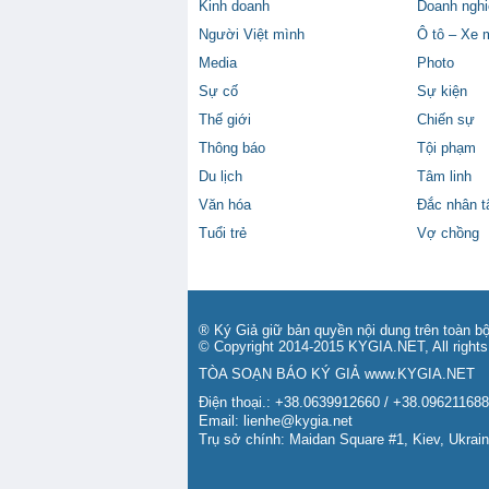
Kinh doanh
Doanh nghi
Người Việt mình
Ô tô – Xe 
Media
Photo
Sự cố
Sự kiện
Thế giới
Chiến sự
Thông báo
Tội phạm
Du lịch
Tâm linh
Văn hóa
Đắc nhân 
Tuổi trẻ
Vợ chồng
® Ký Giả giữ bản quyền nội dung trên toàn bộ
© Copyright 2014-2015 KYGIA.NET, All rights
TÒA SOẠN BÁO KÝ GIẢ
www.KYGIA.NET
Điện thoại.: +38.0639912660 / +38.09621168
Email:
lienhe@kygia.net
Trụ sở chính: Maidan Square #1, Kiev, Ukrai