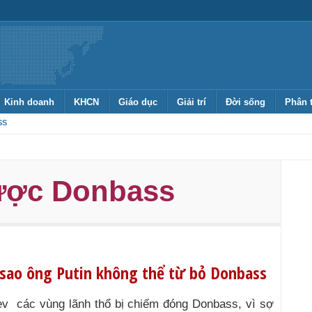
Kinh doanh
KHCN
Giáo dục
Giải trí
Đời sống
Phân 
SS
ược Donbass
i sao ông Putin không thể từ bỏ Donbass
Kiev các vùng lãnh thổ bị chiếm đóng Donbass, vì sợ