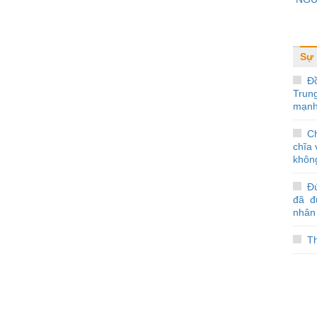
Sự 
Đ
Trun
mạnh
C
chĩa 
không
Đ
đã đ
nhân
T