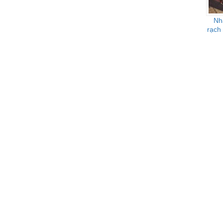
Nh
rạch