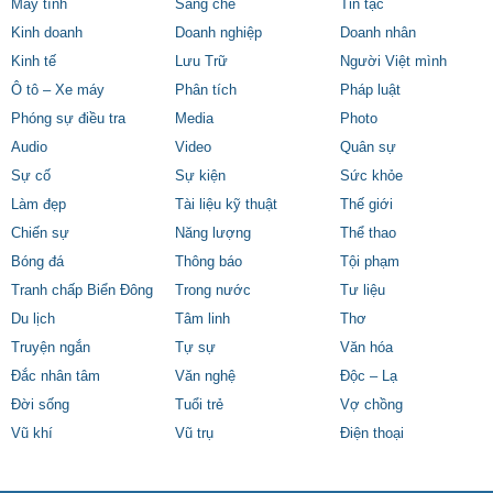
Máy tính
Sáng chế
Tin tặc
Kinh doanh
Doanh nghiệp
Doanh nhân
Kinh tế
Lưu Trữ
Người Việt mình
Ô tô – Xe máy
Phân tích
Pháp luật
Phóng sự điều tra
Media
Photo
Audio
Video
Quân sự
Sự cố
Sự kiện
Sức khỏe
Làm đẹp
Tài liệu kỹ thuật
Thế giới
Chiến sự
Năng lượng
Thể thao
Bóng đá
Thông báo
Tội phạm
Tranh chấp Biển Đông
Trong nước
Tư liệu
Du lịch
Tâm linh
Thơ
Truyện ngắn
Tự sự
Văn hóa
Đắc nhân tâm
Văn nghệ
Độc – Lạ
Đời sống
Tuổi trẻ
Vợ chồng
Vũ khí
Vũ trụ
Điện thoại