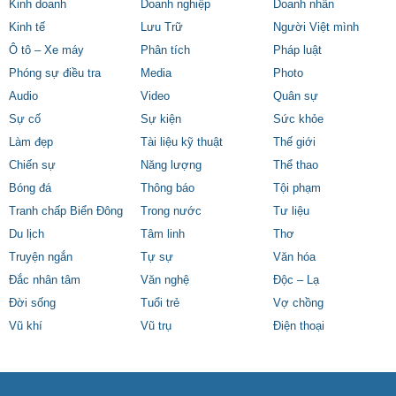
Kinh doanh
Doanh nghiệp
Doanh nhân
Kinh tế
Lưu Trữ
Người Việt mình
Ô tô – Xe máy
Phân tích
Pháp luật
Phóng sự điều tra
Media
Photo
Audio
Video
Quân sự
Sự cố
Sự kiện
Sức khỏe
Làm đẹp
Tài liệu kỹ thuật
Thế giới
Chiến sự
Năng lượng
Thể thao
Bóng đá
Thông báo
Tội phạm
Tranh chấp Biển Đông
Trong nước
Tư liệu
Du lịch
Tâm linh
Thơ
Truyện ngắn
Tự sự
Văn hóa
Đắc nhân tâm
Văn nghệ
Độc – Lạ
Đời sống
Tuổi trẻ
Vợ chồng
Vũ khí
Vũ trụ
Điện thoại