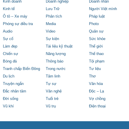
Kinh doanh
Doanh nghiệp
Doanh nhân
Kinh tế
Lưu Trữ
Người Việt mình
Ô tô – Xe máy
Phân tích
Pháp luật
Phóng sự điều tra
Media
Photo
Audio
Video
Quân sự
Sự cố
Sự kiện
Sức khỏe
Làm đẹp
Tài liệu kỹ thuật
Thế giới
Chiến sự
Năng lượng
Thể thao
Bóng đá
Thông báo
Tội phạm
Tranh chấp Biển Đông
Trong nước
Tư liệu
Du lịch
Tâm linh
Thơ
Truyện ngắn
Tự sự
Văn hóa
Đắc nhân tâm
Văn nghệ
Độc – Lạ
Đời sống
Tuổi trẻ
Vợ chồng
Vũ khí
Vũ trụ
Điện thoại