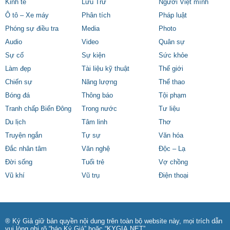
Kinh tế
Lưu Trữ
Người Việt mình
Ô tô – Xe máy
Phân tích
Pháp luật
Phóng sự điều tra
Media
Photo
Audio
Video
Quân sự
Sự cố
Sự kiện
Sức khỏe
Làm đẹp
Tài liệu kỹ thuật
Thế giới
Chiến sự
Năng lượng
Thể thao
Bóng đá
Thông báo
Tội phạm
Tranh chấp Biển Đông
Trong nước
Tư liệu
Du lịch
Tâm linh
Thơ
Truyện ngắn
Tự sự
Văn hóa
Đắc nhân tâm
Văn nghệ
Độc – Lạ
Đời sống
Tuổi trẻ
Vợ chồng
Vũ khí
Vũ trụ
Điện thoại
® Ký Giả giữ bản quyền nội dung trên toàn bộ website này, mọi trích dẫn
vui lòng ghi rõ “báo Ký Giả” hoặc “KYGIA.NET”