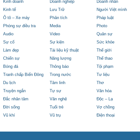
Kinh doanh
Doanh nghiệp
Doanh nhân
Kinh tế
Lưu Trữ
Người Việt mình
Ô tô – Xe máy
Phân tích
Pháp luật
Phóng sự điều tra
Media
Photo
Audio
Video
Quân sự
Sự cố
Sự kiện
Sức khỏe
Làm đẹp
Tài liệu kỹ thuật
Thế giới
Chiến sự
Năng lượng
Thể thao
Bóng đá
Thông báo
Tội phạm
Tranh chấp Biển Đông
Trong nước
Tư liệu
Du lịch
Tâm linh
Thơ
Truyện ngắn
Tự sự
Văn hóa
Đắc nhân tâm
Văn nghệ
Độc – Lạ
Đời sống
Tuổi trẻ
Vợ chồng
Vũ khí
Vũ trụ
Điện thoại