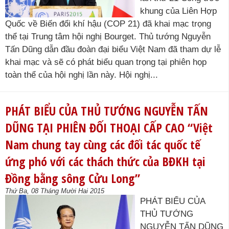
khung của Liên Hợp
Quốc về Biến đổi khí hậu (COP 21) đã khai mạc trọng
thể tại Trung tâm hội nghị Bourget. Thủ tướng Nguyễn
Tấn Dũng dẫn đầu đoàn đại biểu Việt Nam đã tham dự lễ
khai mạc và sẽ có phát biểu quan trọng tại phiên họp
toàn thể của hội nghị lần này. Hội nghị...
PHÁT BIỂU CỦA THỦ TƯỚNG NGUYỄN TẤN
DŨNG TẠI PHIÊN ĐỐI THOẠI CẤP CAO “Việt
Nam chung tay cùng các đối tác quốc tế
ứng phó với các thách thức của BĐKH tại
Đồng bằng sông Cửu Long”
Thứ Ba, 08 Tháng Mười Hai 2015
PHÁT BIỂU CỦA
THỦ TƯỚNG
NGUYỄN TẤN DŨNG