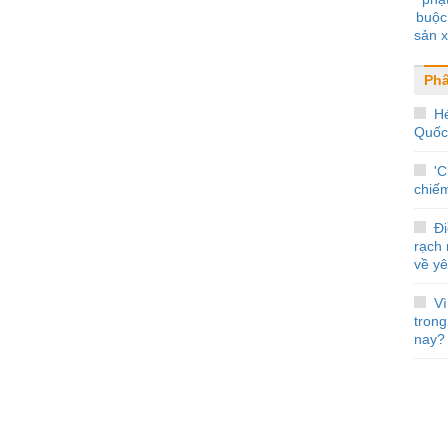
buộc 
sản x
bay, 
cạnh
Phâ
Hé
Quốc
'
chiế
Đi
rạch
về y
Vì
tron
nay?