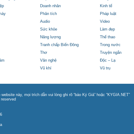
ệp
Doanh nhân
Kinh tế
máy
Phân tích
Pháp luật
Audio
Video
Sức khỏe
Làm đẹp
Năng lượng
Thể thao
Tranh chấp Biển Đông
Trong nước
Thơ
Truyện ngắn
tâm
Văn nghệ
Độc – Lạ
Vũ khí
Vũ trụ
 website này, mọi trích dẫn vui lòng ghi rõ “báo Ký Giả” hoặc “KYGIA.NET”
 reserved
86
na