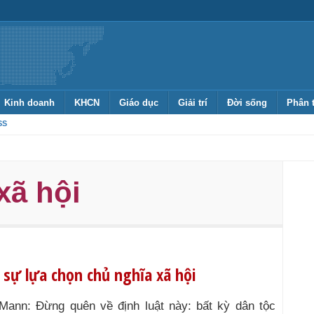
Kinh doanh
KHCN
Giáo dục
Giải trí
Đời sống
Phân 
SS
xã hội
sự lựa chọn chủ nghĩa xã hội
Mann: Đừng quên về định luật này: bất kỳ dân tộc