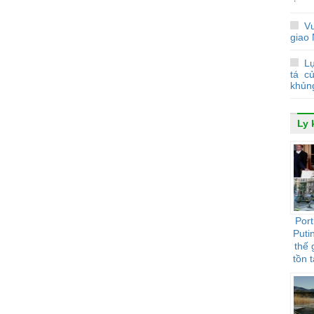
V
giao
Lự
tá c
khủn
Ly 
Port
Puti
thế 
tồn t