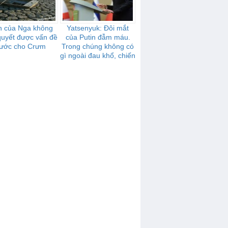
n của Nga không
Yatsenyuk: Đôi mắt
 quyết được vấn đề
của Putin đẫm máu.
ước cho Crưm
Trong chúng không có
gì ngoài đau khổ, chiến
tranh, nô dịch