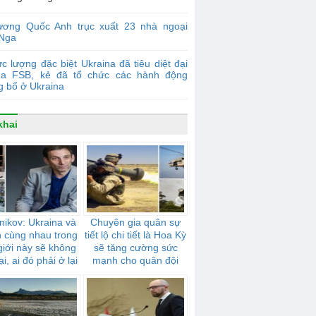
ương Quốc Anh trục xuất 23 nhà ngoại
 Nga
c lượng đặc biệt Ukraina đã tiêu diệt đại
ủa FSB, kẻ đã tổ chức các hành động
g bố ở Ukraina
khai
nikov: Ukraina và
Chuyên gia quân sự
n cùng nhau trong
tiết lộ chi tiết là Hoa Kỳ
giới này sẽ không
sẽ tăng cường sức
ại, ai đó phải ở lại
mạnh cho quân đội
một mình
Ukraina bằng các tên
lửa “Stingers”,
“Javelins” và trực
thăng Mi-17