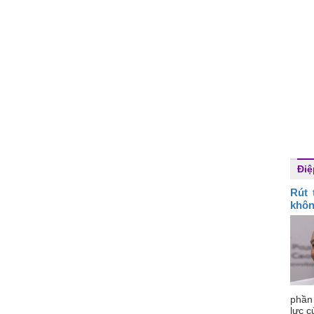
Điệ
Rút 
khôn
phần
lực c