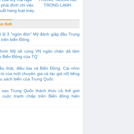
phải đình chỉ việc
TRONG LẠNH
uất hàng loạt máy
được gọi là đối thủ
 tranh với Boeing
n tích
 lộ 3 "ngón đòn" Mỹ đánh giập đầu Trung
 trên biển Đông
Chính Mỹ sẽ cùng VN ngăn chặn dã tâm
m Biển Đông của TQ'
ều thật, điều bịa và Biển Đông: Cái nhìn
 ròi của một chuyên gia và tác giả nổi tiếng
êu sách biển của Trung Quốc
 sao Trung Quốc thách thức cả thế giới
g cuộc tranh chấp trên Biển đông hiện