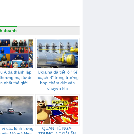
h doanh
u Á đã thành lập
Ukraina đã tiết lộ "Kế
thương mại tự do
hoạch B" trong trường
ớn nhất thế giới
hợp chấm dứt vận
chuyển khí
 vì các lệnh trừng
QUAN HỆ NGA-
t của Mỹ mà Nga
TRUNG. NGOÀI ẤM