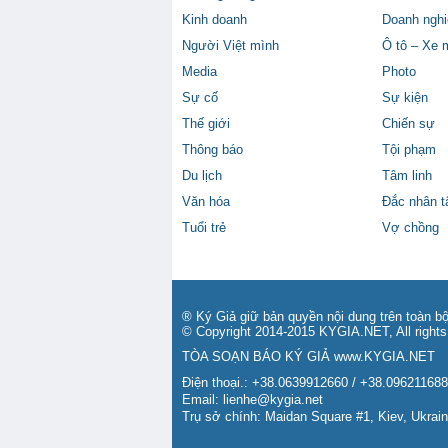
Kinh doanh
Doanh nghi
Người Việt mình
Ô tô – Xe 
Media
Photo
Sự cố
Sự kiện
Thế giới
Chiến sự
Thông báo
Tội phạm
Du lịch
Tâm linh
Văn hóa
Đắc nhân 
Tuổi trẻ
Vợ chồng
® Ký Giả giữ bản quyền nội dung trên toàn bộ
© Copyright 2014-2015 KYGIA.NET, All rights
TÒA SOẠN BÁO KÝ GIẢ
www.KYGIA.NET
Điện thoại.: +38.0639912660 / +38.09621168
Email:
lienhe@kygia.net
Trụ sở chính: Maidan Square #1, Kiev, Ukrai