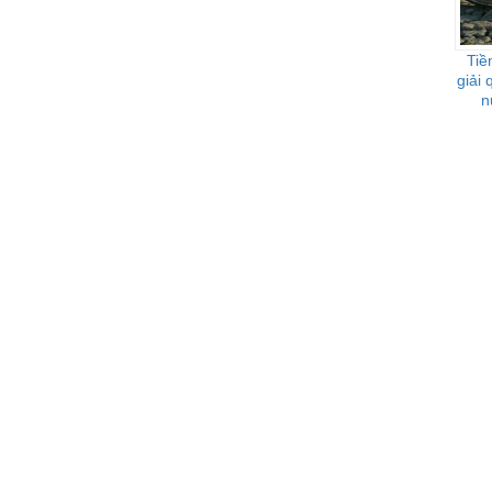
Tiề
giải
n