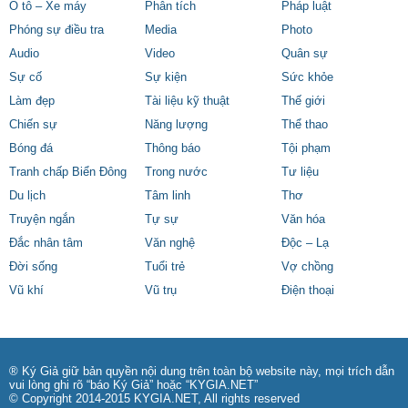
Ô tô – Xe máy
Phân tích
Pháp luật
Phóng sự điều tra
Media
Photo
Audio
Video
Quân sự
Sự cố
Sự kiện
Sức khỏe
Làm đẹp
Tài liệu kỹ thuật
Thế giới
Chiến sự
Năng lượng
Thể thao
Bóng đá
Thông báo
Tội phạm
Tranh chấp Biển Đông
Trong nước
Tư liệu
Du lịch
Tâm linh
Thơ
Truyện ngắn
Tự sự
Văn hóa
Đắc nhân tâm
Văn nghệ
Độc – Lạ
Đời sống
Tuổi trẻ
Vợ chồng
Vũ khí
Vũ trụ
Điện thoại
® Ký Giả giữ bản quyền nội dung trên toàn bộ website này, mọi trích dẫn
vui lòng ghi rõ “báo Ký Giả” hoặc “KYGIA.NET”
© Copyright 2014-2015 KYGIA.NET, All rights reserved