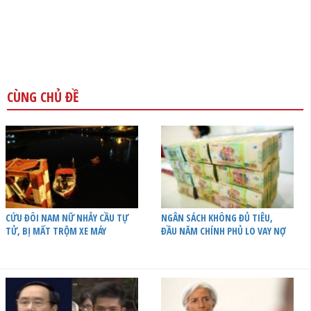
CÙNG CHỦ ĐỀ
CỨU ĐÔI NAM NỮ NHẢY CẦU TỰ
NGÂN SÁCH KHÔNG ĐỦ TIÊU,
TỬ, BỊ MẤT TRỘM XE MÁY
ĐẦU NĂM CHÍNH PHỦ LO VAY NỢ