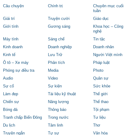
Câu chuyện
Chính trị
Chuyên mục cuối
tuần
Giải trí
Truyện cười
Giáo dục
Giới tính
Gương sáng
Khoa học – Công
nghệ
Máy tính
Sáng chế
Tin tặc
Kinh doanh
Doanh nghiệp
Doanh nhân
Kinh tế
Lưu Trữ
Người Việt mình
Ô tô – Xe máy
Phân tích
Pháp luật
Phóng sự điều tra
Media
Photo
Audio
Video
Quân sự
Sự cố
Sự kiện
Sức khỏe
Làm đẹp
Tài liệu kỹ thuật
Thế giới
Chiến sự
Năng lượng
Thể thao
Bóng đá
Thông báo
Tội phạm
Tranh chấp Biển Đông
Trong nước
Tư liệu
Du lịch
Tâm linh
Thơ
Truyện ngắn
Tự sự
Văn hóa