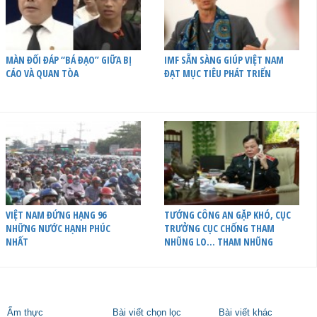
MÀN ĐỐI ĐÁP “BÁ ĐẠO” GIỮA BỊ
IMF SẴN SÀNG GIÚP VIỆT NAM
CÁO VÀ QUAN TÒA
ĐẠT MỤC TIÊU PHÁT TRIỂN
VIỆT NAM ĐỨNG HẠNG 96
TƯỚNG CÔNG AN GẶP KHÓ, CỤC
NHỮNG NƯỚC HẠNH PHÚC
TRƯỞNG CỤC CHỐNG THAM
NHẤT
NHŨNG LO… THAM NHŨNG
Ẩm thực
Bài viết chọn lọc
Bài viết khác