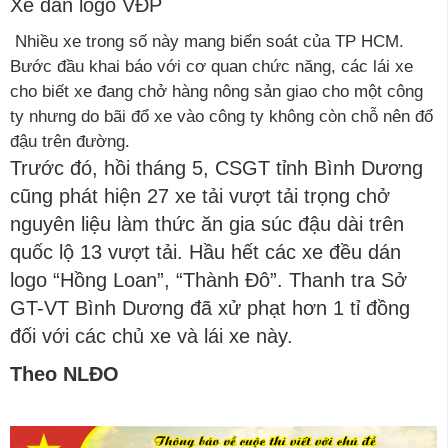
Xe dán logo VĐP
Nhiều xe trong số này mang biển soát của TP HCM.
Bước đầu khai báo với cơ quan chức năng, các lái xe
cho biết xe đang chở hàng nông sản giao cho một công
ty nhưng do bãi đổ xe vào công ty không còn chỗ nên đổ
đậu trên đường.
Trước đó, hồi tháng 5, CSGT tỉnh Bình Dương
cũng phát hiện 27 xe tải vượt tải trọng chở
nguyên liệu làm thức ăn gia súc đậu dài trên
quốc lộ 13 vượt tải. Hầu hết các xe đều dán
logo “Hồng Loan”, “Thành Đô”. Thanh tra Sở
GT-VT Bình Dương đã xử phạt hơn 1 tỉ đồng
đối với các chủ xe và lái xe này.
Theo NLĐO