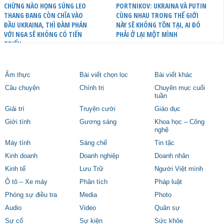
CHỪNG NÀO HỌNG SÚNG LEO
PORTNIKOV: UKRAINA VÀ PUTIN
THANG ĐANG CÒN CHĨA VÀO
CÙNG NHAU TRONG THẾ GIỚI
ĐẦU UKRAINA, THÌ ĐÀM PHÁN
NÀY SẼ KHÔNG TỒN TẠI, AI ĐÓ
VỚI NGA SẼ KHÔNG CÓ TIẾN
PHẢI Ở LẠI MỘT MÌNH
TRIỂN
Ẩm thực
Bài viết chọn lọc
Bài viết khác
Câu chuyện
Chính trị
Chuyên mục cuối
tuần
Giải trí
Truyện cười
Giáo dục
Giới tính
Gương sáng
Khoa học – Công
nghệ
Máy tính
Sáng chế
Tin tặc
Kinh doanh
Doanh nghiệp
Doanh nhân
Kinh tế
Lưu Trữ
Người Việt mình
Ô tô – Xe máy
Phân tích
Pháp luật
Phóng sự điều tra
Media
Photo
Audio
Video
Quân sự
Sự cố
Sự kiện
Sức khỏe