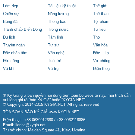
Làm đẹp
Tài liệu kỹ thuật
Thế giới
Chiến sự
Năng lượng
Thể thao
Bóng đá
Thông báo
Tội phạm
Tranh chấp Biển Đông
Trong nước
Tư liệu
Du lịch
Tâm linh
Thơ
Truyện ngắn
Tự sự
Văn hóa
Đắc nhân tâm
Văn nghệ
Độc – Lạ
Đời sống
Tuổi trẻ
Vợ chồng
Vũ khí
Vũ trụ
Điện thoại
® Ký Giả giữ bản quyền nội dung trên toàn bộ website này, mọi trích dẫn
vui lòng ghi rõ “báo Ký Giả” hoặc “KYGIA.NET”
© Copyright 2014-2015 KYGIA.NET, All rights reserved
TÒA SOẠN BÁO KÝ GIẢ
www.KYGIA.NET
Điện thoại.: +38.0639912660 / +38.0962116886
Email:
lienhe@kygia.net
Trụ sở chính: Maidan Square #1, Kiev, Ukraina