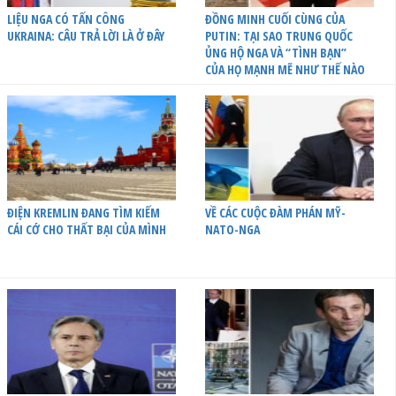
LIỆU NGA CÓ TẤN CÔNG
ĐỒNG MINH CUỐI CÙNG CỦA
UKRAINA: CÂU TRẢ LỜI LÀ Ở ĐÂY
PUTIN: TẠI SAO TRUNG QUỐC
ỦNG HỘ NGA VÀ “TÌNH BẠN”
CỦA HỌ MẠNH MẼ NHƯ THẾ NÀO
ĐIỆN KREMLIN ĐANG TÌM KIẾM
VỀ CÁC CUỘC ĐÀM PHÁN MỸ-
CÁI CỚ CHO THẤT BẠI CỦA MÌNH
NATO-NGA