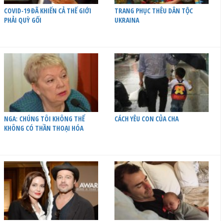
COVID-19 ĐÃ KHIẾN CẢ THẾ GIỚI
TRANG PHỤC THÊU DÂN TỘC
PHẢI QUỲ GỐI
UKRAINA
NGA: CHÚNG TÔI KHÔNG THỂ
CÁCH YÊU CON CỦA CHA
KHÔNG CÓ THẦN THOẠI HÓA