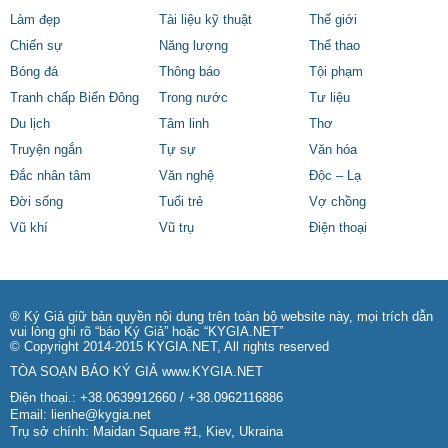
Làm đẹp
Tài liệu kỹ thuật
Thế giới
Chiến sự
Năng lượng
Thể thao
Bóng đá
Thông báo
Tội phạm
Tranh chấp Biển Đông
Trong nước
Tư liệu
Du lịch
Tâm linh
Thơ
Truyện ngắn
Tự sự
Văn hóa
Đắc nhân tâm
Văn nghệ
Độc – Lạ
Đời sống
Tuổi trẻ
Vợ chồng
Vũ khí
Vũ trụ
Điện thoại
® Ký Giả giữ bản quyền nội dung trên toàn bộ website này, mọi trích dẫn
vui lòng ghi rõ “báo Ký Giả” hoặc “KYGIA.NET”
© Copyright 2014-2015 KYGIA.NET, All rights reserved
TÒA SOẠN BÁO KÝ GIẢ
www.KYGIA.NET
Điện thoại.: +38.0639912660 / +38.0962116886
Email:
lienhe@kygia.net
Trụ sở chính: Maidan Square #1, Kiev, Ukraina