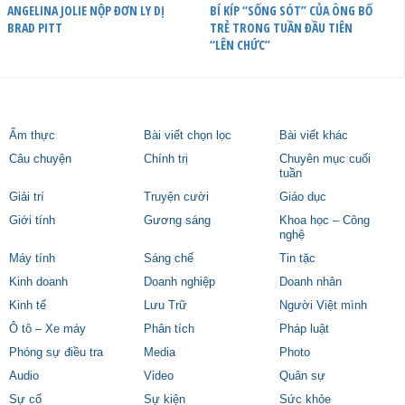
ANGELINA JOLIE NỘP ĐƠN LY DỊ
BÍ KÍP “SỐNG SÓT” CỦA ÔNG BỐ
BRAD PITT
TRẺ TRONG TUẦN ĐẦU TIÊN
“LÊN CHỨC”
Ẩm thực
Bài viết chọn lọc
Bài viết khác
Câu chuyện
Chính trị
Chuyên mục cuối
tuần
Giải trí
Truyện cười
Giáo dục
Giới tính
Gương sáng
Khoa học – Công
nghệ
Máy tính
Sáng chế
Tin tặc
Kinh doanh
Doanh nghiệp
Doanh nhân
Kinh tế
Lưu Trữ
Người Việt mình
Ô tô – Xe máy
Phân tích
Pháp luật
Phóng sự điều tra
Media
Photo
Audio
Video
Quân sự
Sự cố
Sự kiện
Sức khỏe