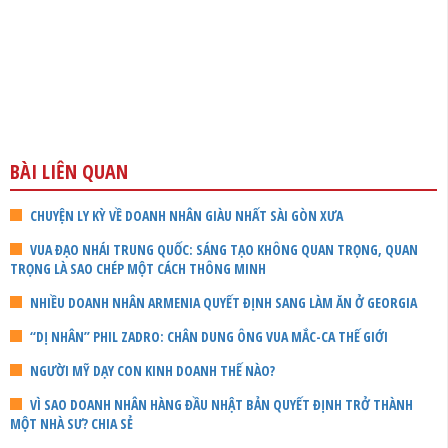
BÀI LIÊN QUAN
CHUYỆN LY KỲ VỀ DOANH NHÂN GIÀU NHẤT SÀI GÒN XƯA
VUA ĐẠO NHÁI TRUNG QUỐC: SÁNG TẠO KHÔNG QUAN TRỌNG, QUAN
TRỌNG LÀ SAO CHÉP MỘT CÁCH THÔNG MINH
NHIỀU DOANH NHÂN ARMENIA QUYẾT ĐỊNH SANG LÀM ĂN Ở GEORGIA
“DỊ NHÂN” PHIL ZADRO: CHÂN DUNG ÔNG VUA MẮC-CA THẾ GIỚI
NGƯỜI MỸ DẠY CON KINH DOANH THẾ NÀO?
VÌ SAO DOANH NHÂN HÀNG ĐẦU NHẬT BẢN QUYẾT ĐỊNH TRỞ THÀNH
MỘT NHÀ SƯ? CHIA SẺ