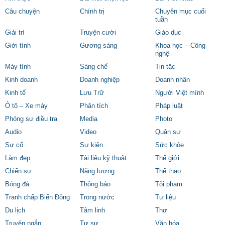
Câu chuyện
Chính trị
Chuyên mục cuối
tuần
Giải trí
Truyện cười
Giáo dục
Giới tính
Gương sáng
Khoa học – Công
nghệ
Máy tính
Sáng chế
Tin tặc
Kinh doanh
Doanh nghiệp
Doanh nhân
Kinh tế
Lưu Trữ
Người Việt mình
Ô tô – Xe máy
Phân tích
Pháp luật
Phóng sự điều tra
Media
Photo
Audio
Video
Quân sự
Sự cố
Sự kiện
Sức khỏe
Làm đẹp
Tài liệu kỹ thuật
Thế giới
Chiến sự
Năng lượng
Thể thao
Bóng đá
Thông báo
Tội phạm
Tranh chấp Biển Đông
Trong nước
Tư liệu
Du lịch
Tâm linh
Thơ
Truyện ngắn
Tự sự
Văn hóa