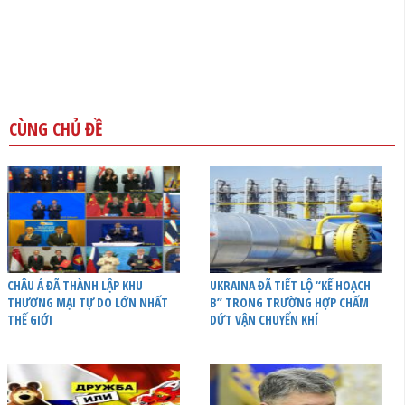
CÙNG CHỦ ĐỀ
CHÂU Á ĐÃ THÀNH LẬP KHU
UKRAINA ĐÃ TIẾT LỘ “KẾ HOẠCH
THƯƠNG MẠI TỰ DO LỚN NHẤT
B” TRONG TRƯỜNG HỢP CHẤM
THẾ GIỚI
DỨT VẬN CHUYỂN KHÍ