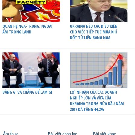
QUAN HỆ NGA-TRUNG. NGOÀI
UKRAINA NÊU CÁC ĐIỀU KIỆN
ẤM TRONG LẠNH
CHO VIỆC TIẾP TỤC MUA KHÍ
ĐỐT TỪ LIÊN BANG NGA
BẰNG GÌ VÀ CHẲNG ĐỂ LÀM GÌ
LỢI NHUẬN CỦA CÁC DOANH
NGHIỆP LỚN VÀ VỪA CỦA
UKRAINA TRONG NỬA ĐẦU NĂM
2017 ĐÃ TĂNG 44,2%
Ẩm thực
Bài viết chọn lọc
Bài viết khác