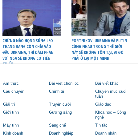
CHỪNG NÀO HỌNG SÚNG LEO
PORTNIKOV: UKRAINA VÀ PUTIN
THANG ĐANG CÒN CHĨA VÀO
CÙNG NHAU TRONG THẾ GIỚI
ĐẦU UKRAINA, THÌ ĐÀM PHÁN
NÀY SẼ KHÔNG TỒN TẠI, AI ĐÓ
VỚI NGA SẼ KHÔNG CÓ TIẾN
PHẢI Ở LẠI MỘT MÌNH
TRIỂN
Ẩm thực
Bài viết chọn lọc
Bài viết khác
Câu chuyện
Chính trị
Chuyên mục cuối
tuần
Giải trí
Truyện cười
Giáo dục
Giới tính
Gương sáng
Khoa học – Công
nghệ
Máy tính
Sáng chế
Tin tặc
Kinh doanh
Doanh nghiệp
Doanh nhân