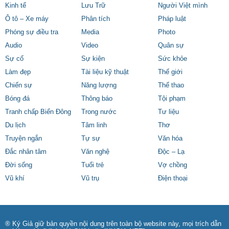
Kinh tế
Lưu Trữ
Người Việt mình
Ô tô – Xe máy
Phân tích
Pháp luật
Phóng sự điều tra
Media
Photo
Audio
Video
Quân sự
Sự cố
Sự kiện
Sức khỏe
Làm đẹp
Tài liệu kỹ thuật
Thế giới
Chiến sự
Năng lượng
Thể thao
Bóng đá
Thông báo
Tội phạm
Tranh chấp Biển Đông
Trong nước
Tư liệu
Du lịch
Tâm linh
Thơ
Truyện ngắn
Tự sự
Văn hóa
Đắc nhân tâm
Văn nghệ
Độc – Lạ
Đời sống
Tuổi trẻ
Vợ chồng
Vũ khí
Vũ trụ
Điện thoại
® Ký Giả giữ bản quyền nội dung trên toàn bộ website này, mọi trích dẫn