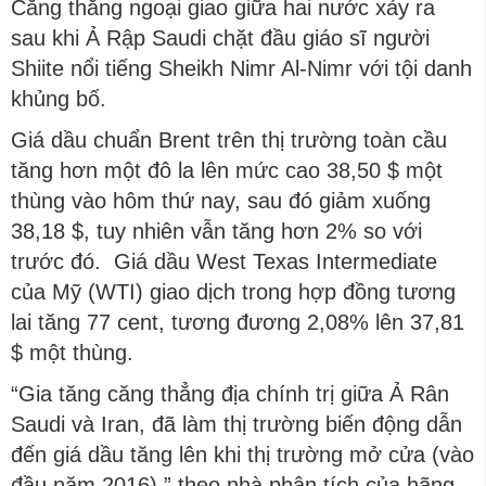
Căng thẳng ngoại giao giữa hai nước xảy ra
sau khi Ả Rập Saudi chặt đầu giáo sĩ người
Shiite nổi tiếng Sheikh Nimr Al-Nimr với tội danh
khủng bố.
Giá dầu chuẩn Brent trên thị trường toàn cầu
tăng hơn một đô la lên mức cao 38,50 $ một
thùng vào hôm thứ nay, sau đó giảm xuống
38,18 $, tuy nhiên vẫn tăng hơn 2% so với
trước đó. Giá dầu West Texas Intermediate
của Mỹ (WTI) giao dịch trong hợp đồng tương
lai tăng 77 cent, tương đương 2,08% lên 37,81
$ một thùng.
“Gia tăng căng thẳng địa chính trị giữa Ả Rân
Saudi và Iran, đã làm thị trường biến động dẫn
đến giá dầu tăng lên khi thị trường mở cửa (vào
đầu năm 2016),” theo nhà phân tích của hãng