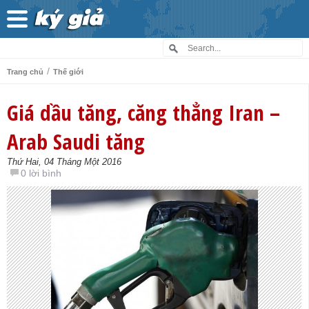
/
Trang chủ
Thế giới
Giá dầu tăng, căng thẳng Iran –
Arab Saudi tăng
Thứ Hai, 04 Tháng Một 2016
0 lời bình