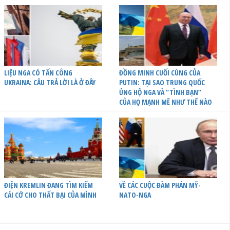
LIỆU NGA CÓ TẤN CÔNG
ĐỒNG MINH CUỐI CÙNG CỦA
UKRAINA: CÂU TRẢ LỜI LÀ Ở ĐÂY
PUTIN: TẠI SAO TRUNG QUỐC
ỦNG HỘ NGA VÀ “TÌNH BẠN”
CỦA HỌ MẠNH MẼ NHƯ THẾ NÀO
ĐIỆN KREMLIN ĐANG TÌM KIẾM
VỀ CÁC CUỘC ĐÀM PHÁN MỸ-
CÁI CỚ CHO THẤT BẠI CỦA MÌNH
NATO-NGA