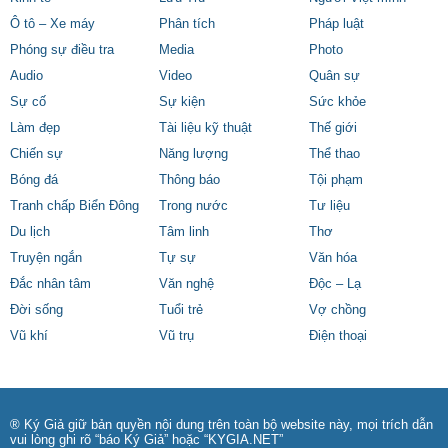
Ô tô – Xe máy
Phân tích
Pháp luật
Phóng sự điều tra
Media
Photo
Audio
Video
Quân sự
Sự cố
Sự kiện
Sức khỏe
Làm đẹp
Tài liệu kỹ thuật
Thế giới
Chiến sự
Năng lượng
Thể thao
Bóng đá
Thông báo
Tội phạm
Tranh chấp Biển Đông
Trong nước
Tư liệu
Du lịch
Tâm linh
Thơ
Truyện ngắn
Tự sự
Văn hóa
Đắc nhân tâm
Văn nghệ
Độc – Lạ
Đời sống
Tuổi trẻ
Vợ chồng
Vũ khí
Vũ trụ
Điện thoại
® Ký Giả giữ bản quyền nội dung trên toàn bộ website này, mọi trích dẫn
vui lòng ghi rõ “báo Ký Giả” hoặc “KYGIA.NET”