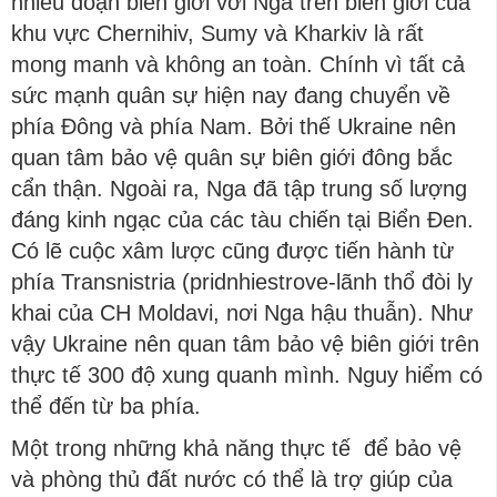
nhiều đoạn biên giới với Nga trên biên giới của
khu vực Chernihiv, Sumy và Kharkiv là rất
mong manh và không an toàn. Chính vì tất cả
sức mạnh quân sự hiện nay đang chuyển về
phía Đông và phía Nam. Bởi thế Ukraine nên
quan tâm bảo vệ quân sự biên giới đông bắc
cẩn thận. Ngoài ra, Nga đã tập trung số lượng
đáng kinh ngạc của các tàu chiến tại Biển Đen.
Có lẽ cuộc xâm lược cũng được tiến hành từ
phía Transnistria (pridnhiestrove-lãnh thổ đòi ly
khai của CH Moldavi, nơi Nga hậu thuẫn). Như
vậy Ukraine nên quan tâm bảo vệ biên giới trên
thực tế 300 độ xung quanh mình. Nguy hiểm có
thể đến từ ba phía.
Một trong những khả năng thực tế để bảo vệ
và phòng thủ đất nước có thể là trợ giúp của