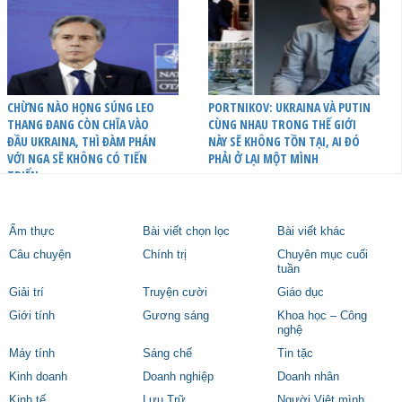
CHỪNG NÀO HỌNG SÚNG LEO
PORTNIKOV: UKRAINA VÀ PUTIN
THANG ĐANG CÒN CHĨA VÀO
CÙNG NHAU TRONG THẾ GIỚI
ĐẦU UKRAINA, THÌ ĐÀM PHÁN
NÀY SẼ KHÔNG TỒN TẠI, AI ĐÓ
VỚI NGA SẼ KHÔNG CÓ TIẾN
PHẢI Ở LẠI MỘT MÌNH
TRIỂN
Ẩm thực
Bài viết chọn lọc
Bài viết khác
Câu chuyện
Chính trị
Chuyên mục cuối
tuần
Giải trí
Truyện cười
Giáo dục
Giới tính
Gương sáng
Khoa học – Công
nghệ
Máy tính
Sáng chế
Tin tặc
Kinh doanh
Doanh nghiệp
Doanh nhân
Kinh tế
Lưu Trữ
Người Việt mình