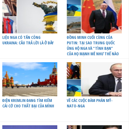
LIỆU NGA CÓ TẤN CÔNG
ĐỒNG MINH CUỐI CÙNG CỦA
UKRAINA: CÂU TRẢ LỜI LÀ Ở ĐÂY
PUTIN: TẠI SAO TRUNG QUỐC
ỦNG HỘ NGA VÀ “TÌNH BẠN”
CỦA HỌ MẠNH MẼ NHƯ THẾ NÀO
ĐIỆN KREMLIN ĐANG TÌM KIẾM
VỀ CÁC CUỘC ĐÀM PHÁN MỸ-
CÁI CỚ CHO THẤT BẠI CỦA MÌNH
NATO-NGA