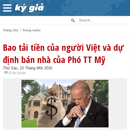
/
Trang chủ
Trong nước
Bao tải tiền của người Việt và dự
định bán nhà của Phó TT Mỹ
Thứ Sáu, 15 Tháng Một 2016
0 lời bình