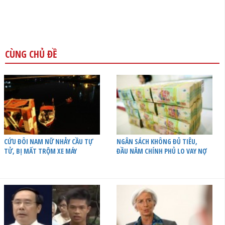
CÙNG CHỦ ĐỀ
CỨU ĐÔI NAM NỮ NHẢY CẦU TỰ
NGÂN SÁCH KHÔNG ĐỦ TIÊU,
TỬ, BỊ MẤT TRỘM XE MÁY
ĐẦU NĂM CHÍNH PHỦ LO VAY NỢ