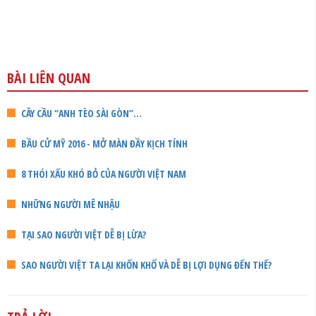
BÀI LIÊN QUAN
CÂY CẦU “ANH TÈO SÀI GÒN”...
BẦU CỬ MỸ 2016 - MỞ MÀN ĐẦY KỊCH TÍNH
8 THÓI XẤU KHÓ BỎ CỦA NGƯỜI VIỆT NAM
NHỮNG NGƯỜI MÊ NHẬU
TẠI SAO NGƯỜI VIỆT DỄ BỊ LỪA?
SAO NGƯỜI VIỆT TA LẠI KHỐN KHỔ VÀ DỄ BỊ LỢI DỤNG ĐẾN THẾ?