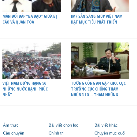
MÀN ĐỐI ĐÁP “BÁ ĐẠO” GIỮA BỊ
IMF SẴN SÀNG GIÚP VIỆT NAM
CÁO VÀ QUAN TÒA
ĐẠT MỤC TIÊU PHÁT TRIỂN
VIỆT NAM ĐỨNG HẠNG 96
TƯỚNG CÔNG AN GẶP KHÓ, CỤC
NHỮNG NƯỚC HẠNH PHÚC
TRƯỞNG CỤC CHỐNG THAM
NHẤT
NHŨNG LO… THAM NHŨNG
Ẩm thực
Bài viết chọn lọc
Bài viết khác
Câu chuyện
Chính trị
Chuyên mục cuối