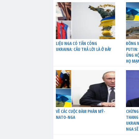
LIỆU NGA CÓ TẤN CÔNG
ĐỒNG M
UKRAINA: CÂU TRẢ LỜI LÀ Ở ĐÂY
PUTIN:
ỦNG HỘ
HỌ MẠ
VỀ CÁC CUỘC ĐÀM PHÁN MỸ-
CHỪNG
NATO-NGA
THANG 
UKRAIN
NGA SẼ