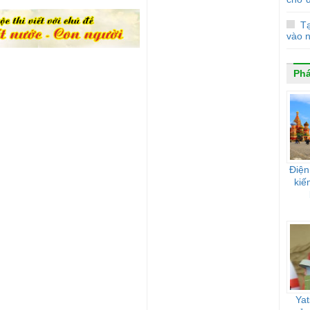
Tạ
vào 
Ph
Điện
kiế
Yat