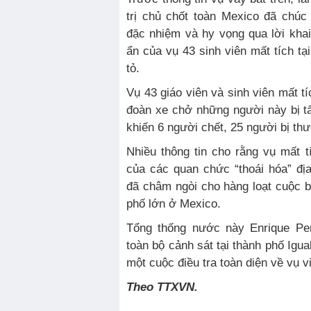
trị chủ chốt toàn Mexico đã chú
đặc nhiệm và hy vọng qua lời kha
ẩn của vụ 43 sinh viên mất tích t
tỏ.
Vụ 43 giáo viên và sinh viên mất t
đoàn xe chở những người này bị t
khiến 6 người chết, 25 người bị th
Nhiều thông tin cho rằng vụ mất t
của các quan chức “thoái hóa” đị
đã châm ngòi cho hàng loạt cuộc bi
phố lớn ở Mexico.
Tổng thống nước này Enrique Pen
toàn bộ cảnh sát tại thành phố Igu
một cuộc điều tra toàn diện về vụ vi
Theo TTXVN.