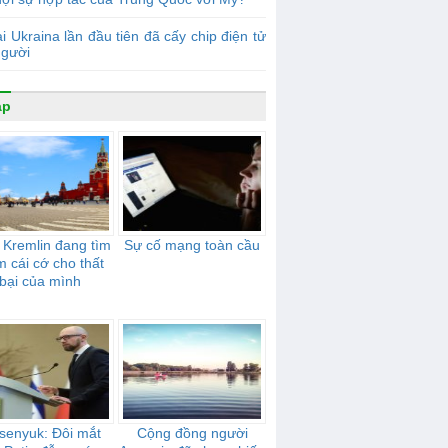
i Ukraina lần đầu tiên đã cấy chip điện tử
người
áp
 Kremlin đang tìm
Sự cố mạng toàn cầu
m cái cớ cho thất
bại của mình
senyuk: Đôi mắt
Cộng đồng người