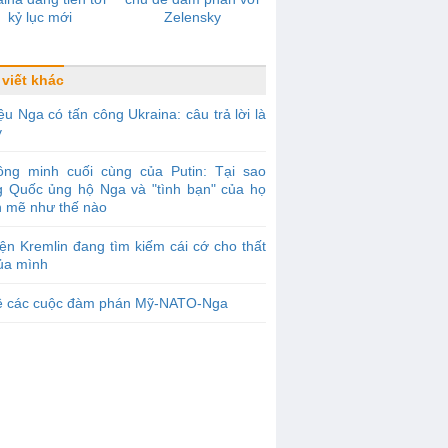
kỷ lục mới
Zelensky
 viết khác
ệu Nga có tấn công Ukraina: câu trả lời là
y
ồng minh cuối cùng của Putin: Tại sao
g Quốc ủng hộ Nga và "tình bạn" của họ
 mẽ như thế nào
ện Kremlin đang tìm kiếm cái cớ cho thất
của mình
ề các cuộc đàm phán Mỹ-NATO-Nga