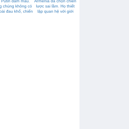
 Putin đẫm máu.
Armenia đã chọn chiến
g chúng không có
lược sai lầm. Họ thiết
oài đau khổ, chiến
lập quan hệ với giới
tranh, nô dịch
tinh hoa cầm quyền
của Liên bang Nga. Do
vậy họ sẽ phải trả giá
bằng thất bại ở
Karabakh