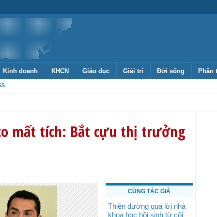
Kinh doanh
KHCN
Giáo dục
Giải trí
Đời sống
Phân 
SS
co mất tích: Bắt cựu thị trưởng
CÙNG TÁC GIẢ
Thiên đường qua lời nhà
khoa học hồi sinh từ cõi