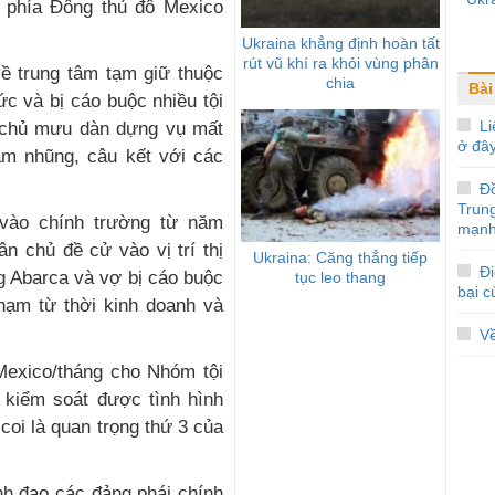
a, phía Đông thủ đô Mexico
Ukraina khẳng định hoàn tất
rút vũ khí ra khỏi vùng phân
về trung tâm tạm giữ thuộc
chia
Bài
ức và bị cáo buộc nhiều tội
Li
c chủ mưu dàn dựng vụ mất
ở đâ
ham nhũng, câu kết với các
Đ
Trun
 vào chính trường từ năm
mạnh
 chủ đề cử vào vị trí thị
Ukraina: Căng thẳng tiếp
Đi
g Abarca và vợ bị cáo buộc
tục leo thang
bại 
phạm từ thời kinh doanh và
V
 Mexico/tháng cho Nhóm tội
 kiểm soát được tình hình
coi là quan trọng thứ 3 của
ãnh đạo các đảng phái chính