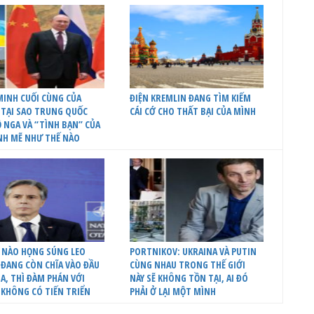
INH CUỐI CÙNG CỦA
ĐIỆN KREMLIN ĐANG TÌM KIẾM
 TẠI SAO TRUNG QUỐC
CÁI CỚ CHO THẤT BẠI CỦA MÌNH
 NGA VÀ “TÌNH BẠN” CỦA
NH MẼ NHƯ THẾ NÀO
 NÀO HỌNG SÚNG LEO
PORTNIKOV: UKRAINA VÀ PUTIN
ĐANG CÒN CHĨA VÀO ĐẦU
CÙNG NHAU TRONG THẾ GIỚI
A, THÌ ĐÀM PHÁN VỚI
NÀY SẼ KHÔNG TỒN TẠI, AI ĐÓ
 KHÔNG CÓ TIẾN TRIỂN
PHẢI Ở LẠI MỘT MÌNH