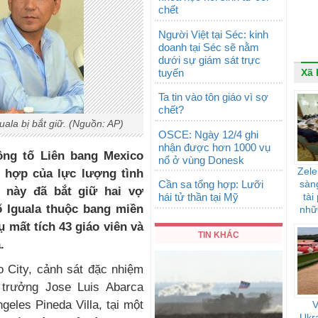
chết
Người Việt tại Séc: kinh
doanh tại Séc sẽ nằm
dưới sự giám sát trực
tuyến
Xã 
Ta tin vào tôn giáo vì sợ
chết?
uala bị bắt giữ. (Nguồn: AP)
OSCE: Ngày 12/4 ghi
nhận được hơn 1000 vụ
ông tố Liên bang Mexico
nổ ở vùng Donesk
Zele
i hợp của lực lượng tình
Cần sa tổng hợp: Lưỡi
sàng
 này đã bắt giữ hai vợ
hái tử thần tại Mỹ
tài
 Iguala thuộc bang miền
nhữ
ảnh
 mất tích 43 giáo viên và
TIN KHÁC
.
 City, cảnh sát đặc nhiệm
 trưởng Jose Luis Abarca
geles Pineda Villa, tại một
V
Ukra