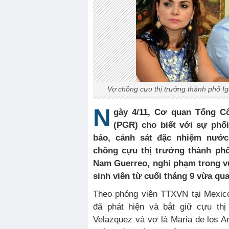
Vợ chồng cựu thị trưởng thành phố Ig
N
gày 4/11, Cơ quan Tổng C
(PGR) cho biết với sự phố
báo, cảnh sát đặc nhiệm nước
chồng cựu thị trưởng thành phố
Nam Guerreo, nghi phạm trong vụ
sinh viên từ cuối tháng 9 vừa qua
Theo phóng viên TTXVN tại Mexico
đã phát hiện và bắt giữ cựu thị
Velazquez và vợ là Maria de los An