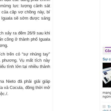
c mừng lực lượng cảnh sát
i của cặp vợ chồng này, bí
ại Iguala sẽ sớm được sáng
ích xảy ra đêm 26/9 sau khi
ấn công ở thành phố Iguala
ương.
Côn
ích trên có “sự nhúng tay”
Sự c
a phương. Vụ mất tích này
ểu tình lớn tại nhiều thành
a Nieto đã phải giải giáp
ala và Cocula, đồng thời mở
mạng 
ệc./.
ngừng
T
chờ 