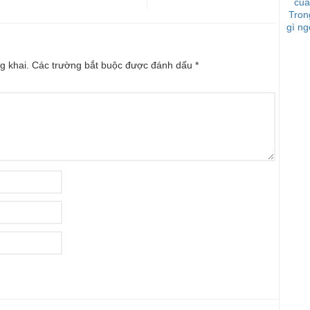
của
Tron
gì ng
g khai.
Các trường bắt buộc được đánh dấu
*