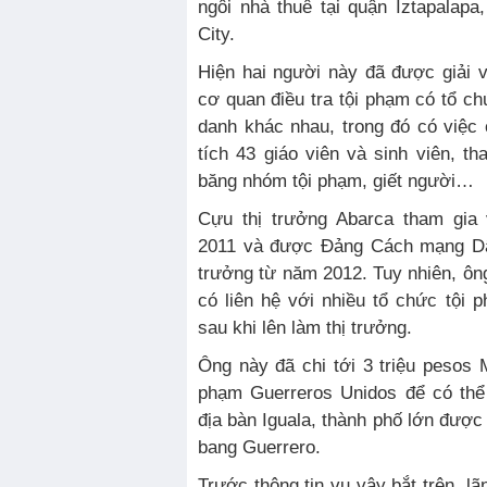
ngôi nhà thuê tại quận Iztapalap
City.
Hiện hai người này đã được giải 
cơ quan điều tra tội phạm có tổ ch
danh khác nhau, trong đó có việ
tích 43 giáo viên và sinh viên, t
băng nhóm tội phạm, giết người…
Cựu thị trưởng Abarca tham gia
2011 và được Đảng Cách mạng Dân
trưởng từ năm 2012. Tuy nhiên, ôn
có liên hệ với nhiều tổ chức tội 
sau khi lên làm thị trưởng.
Ông này đã chi tới 3 triệu pesos
phạm Guerreros Unidos để có thể
địa bàn Iguala, thành phố lớn được 
bang Guerrero.
Trước thông tin vụ vây bắt trên, l