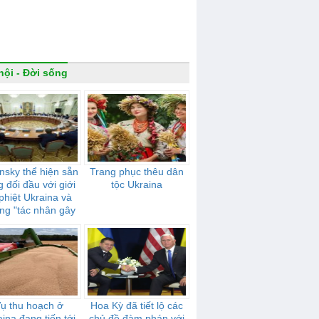
hội - Đời sống
nsky thể hiện sẵn
Trang phục thêu dân
 đối đầu với giới
tộc Ukraina
 phiệt Ukraina và
ng "tác nhân gây
 hưởng" của Nga
ụ thu hoạch ở
Hoa Kỳ đã tiết lộ các
ina đang tiến tới
chủ đề đàm phán với