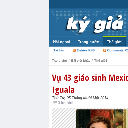
Hải ngoại
Trong nước
Thế giới
Tài liệu
Entries RSS
Comments R
/
/
Trang chủ
Bài viết khác
Thế giới
Vụ 43 giáo sinh Mexi
Iguala
Thứ Tư, 05 Tháng Mười Một 2014
0 lời bình