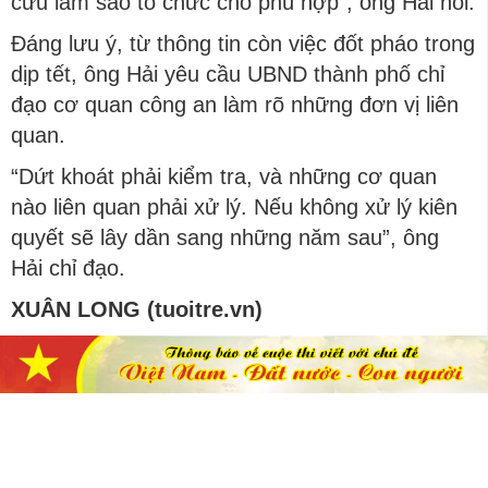
cứu làm sao tổ chức cho phù hợp”, ông Hải nói.
Đáng lưu ý, từ thông tin còn việc đốt pháo trong
dịp tết, ông Hải yêu cầu UBND thành phố chỉ
đạo cơ quan công an làm rõ những đơn vị liên
quan.
“Dứt khoát phải kiểm tra, và những cơ quan
nào liên quan phải xử lý. Nếu không xử lý kiên
quyết sẽ lây dần sang những năm sau”, ông
Hải chỉ đạo.
XUÂN LONG (tuoitre.vn)