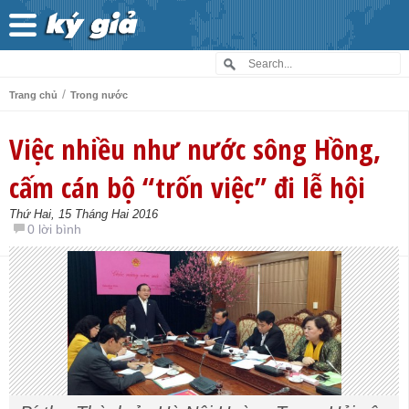
/
Trang chủ
Trong nước
Việc nhiều như nước sông Hồng,
cấm cán bộ “trốn việc” đi lễ hội
Thứ Hai, 15 Tháng Hai 2016
0 lời bình