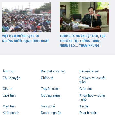
VIỆT NAM ĐỨNG HẠNG 96
TƯỚNG CÔNG AN GẶP KHÓ, CỤC
NHỮNG NƯỚC HẠNH PHÚC NHẤT
TRƯỞNG CỤC CHỐNG THAM
NHŨNG LO… THAM NHŨNG
Ẩm thực
Bài viết chọn lọc
Bài viết khác
Câu chuyện
Chính trị
Chuyên mục cuối
tuần
Giải trí
Truyện cười
Giáo dục
Giới tính
Gương sáng
Khoa học – Công
nghệ
Máy tính
Sáng chế
Tin tặc
Kinh doanh
Doanh nghiệp
Doanh nhân