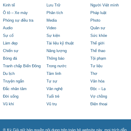
Kinh tế
Lưu Trữ
Người Việt mình
Ô tô – Xe máy
Phân tích
Pháp luật
Phóng sự điều tra
Media
Photo
Audio
Video
Quân sự
Sự cố
Sự kiện
Sức khỏe
Làm đẹp
Tài liệu kỹ thuật
Thế giới
Chiến sự
Năng lượng
Thể thao
Bóng đá
Thông báo
Tội phạm
Tranh chấp Biển Đông
Trong nước
Tư liệu
Du lịch
Tâm linh
Thơ
Truyện ngắn
Tự sự
Văn hóa
Đắc nhân tâm
Văn nghệ
Độc – Lạ
Đời sống
Tuổi trẻ
Vợ chồng
Vũ khí
Vũ trụ
Điện thoại
® Ký Giả giữ bản quyền nội dung trên toàn bộ website này, mọi trích dẫn