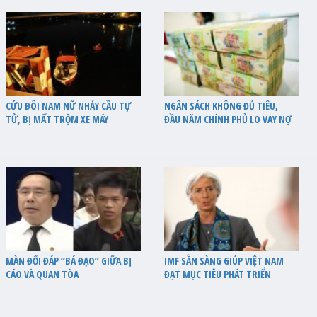
CỨU ĐÔI NAM NỮ NHẢY CẦU TỰ
NGÂN SÁCH KHÔNG ĐỦ TIÊU,
TỬ, BỊ MẤT TRỘM XE MÁY
ĐẦU NĂM CHÍNH PHỦ LO VAY NỢ
MÀN ĐỐI ĐÁP “BÁ ĐẠO” GIỮA BỊ
IMF SẴN SÀNG GIÚP VIỆT NAM
CÁO VÀ QUAN TÒA
ĐẠT MỤC TIÊU PHÁT TRIỂN