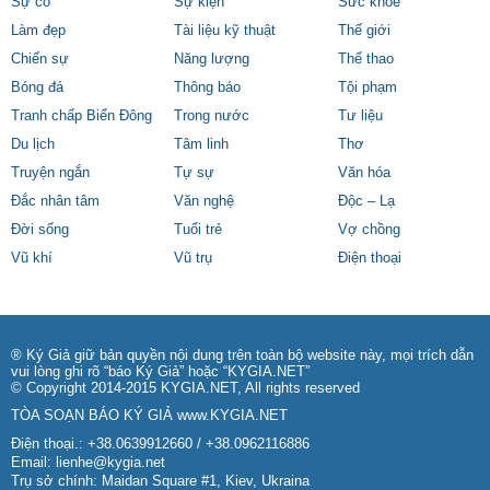
Sự cố
Sự kiện
Sức khỏe
Làm đẹp
Tài liệu kỹ thuật
Thế giới
Chiến sự
Năng lượng
Thể thao
Bóng đá
Thông báo
Tội phạm
Tranh chấp Biển Đông
Trong nước
Tư liệu
Du lịch
Tâm linh
Thơ
Truyện ngắn
Tự sự
Văn hóa
Đắc nhân tâm
Văn nghệ
Độc – Lạ
Đời sống
Tuổi trẻ
Vợ chồng
Vũ khí
Vũ trụ
Điện thoại
® Ký Giả giữ bản quyền nội dung trên toàn bộ website này, mọi trích dẫn
vui lòng ghi rõ “báo Ký Giả” hoặc “KYGIA.NET”
© Copyright 2014-2015 KYGIA.NET, All rights reserved
TÒA SOẠN BÁO KÝ GIẢ
www.KYGIA.NET
Điện thoại.: +38.0639912660 / +38.0962116886
Email:
lienhe@kygia.net
Trụ sở chính: Maidan Square #1, Kiev, Ukraina