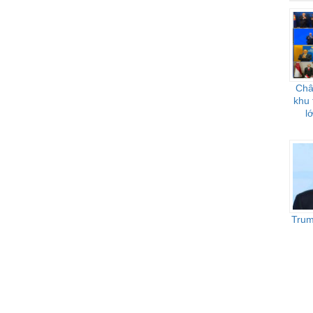
Châ
khu 
l
Trum