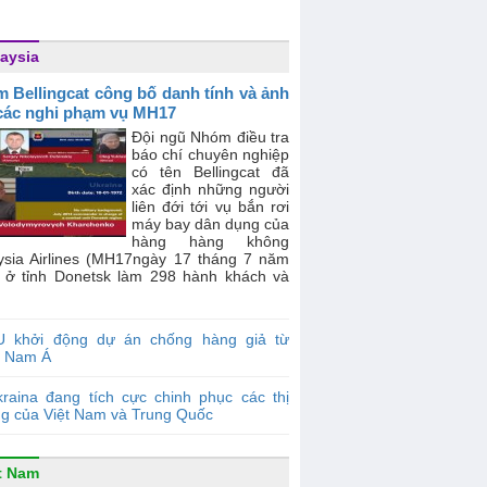
aysia
 Bellingcat công bố danh tính và ảnh
các nghi phạm vụ MH17
Đội ngũ Nhóm điều tra
báo chí chuyên nghiệp
có tên Bellingcat đã
xác định những người
liên đới tới vụ bắn rơi
máy bay dân dụng của
hàng hàng không
ysia Airlines (MH17ngày 17 tháng 7 năm
 ở tỉnh Donetsk làm 298 hành khách và
U khởi động dự án chống hàng giả từ
 Nam Á
raina đang tích cực chinh phục các thị
ng của Việt Nam và Trung Quốc
t Nam