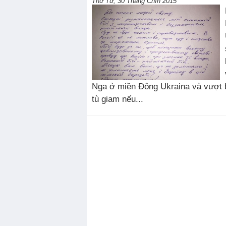
Thứ Tư, 30 Tháng Chín 2015
Nga ở miền Đông Ukraina và vượt b
tù giam nếu...