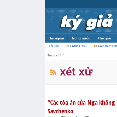
Hải ngoại
Trong nước
Thế giới
Tài liệu
Entries RSS
Comments R
/
Trang chủ
xét xử
“Các tòa án của Nga không 
Savchenko