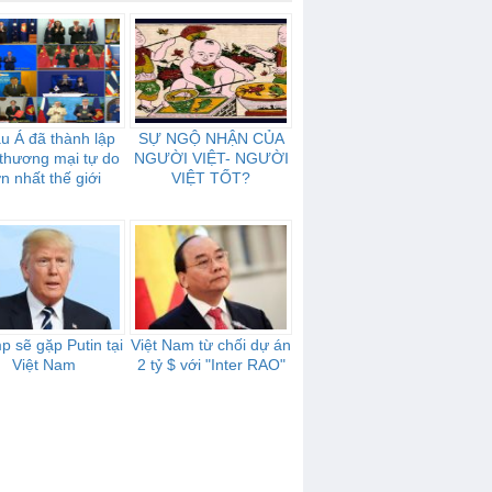
u Á đã thành lập
SỰ NGỘ NHẬN CỦA
thương mại tự do
NGƯỜI VIỆT- NGƯỜI
ớn nhất thế giới
VIỆT TỐT?
p sẽ gặp Putin tại
Việt Nam từ chối dự án
Việt Nam
2 tỷ $ với "Inter RAO"