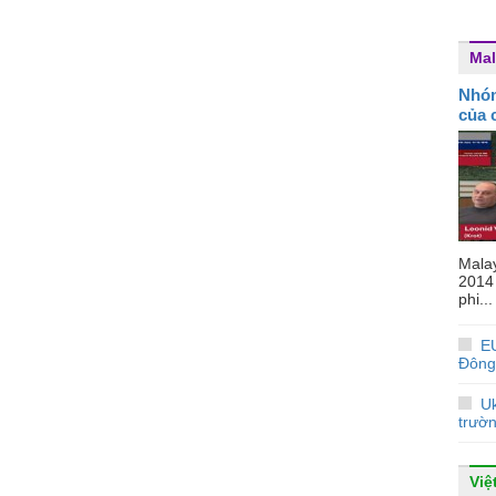
Mal
Nhóm
của 
Mala
2014
phi...
E
Đông
Uk
trườ
Việ