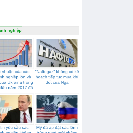
anh nghiệp
i nhuận của các
"Naftogaz" không có kế
nh nghiệp lớn và
hoạch tiếp tục mua khí
của Ukraina trong
đốt của Nga
đầu năm 2017 đã
tăng 44,2%
tin yêu cầu các
Mỹ đã áp đặt các lệnh
nh nghiệp không
trừng phạt mới chống