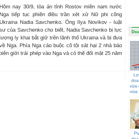
Hôm nay 30/9, tòa án tỉnh Rostov miền nam nước
Nga tiếp tục phiên điều trần xét xử Nữ phi công
Ukraina Nadia Savchenko. Ông Ilya Novikov - luật
sư của Savchenko cho biết, Nadia Savchenko bị lực
Do
lượng ly khai bắt giữ trên lãnh thổ Ukraina và bị đưa
về Nga. Phía Nga cáo buộc cô tội sát hại 2 nhà báo
iên giới trái phép vào Nga và có thể đối mặt 25 năm
Lợ
doa
vừa 
nửa 
Pu
doa