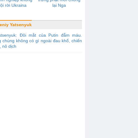
vội rời Ukraina
lại Nga
eniy Yatsenyuk
atsenyuk: Đôi mắt của Putin đẫm máu.
g chúng không có gì ngoài đau khổ, chiến
, nô dịch