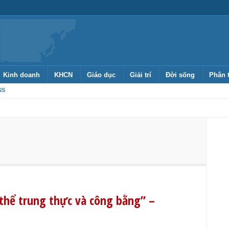
Kinh doanh
KHCN
Giáo dục
Giải trí
Đời sống
Phân 
SS
thể trung thực và công bằng” –