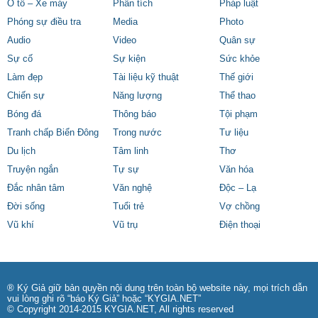
Ô tô – Xe máy
Phân tích
Pháp luật
Phóng sự điều tra
Media
Photo
Audio
Video
Quân sự
Sự cố
Sự kiện
Sức khỏe
Làm đẹp
Tài liệu kỹ thuật
Thế giới
Chiến sự
Năng lượng
Thể thao
Bóng đá
Thông báo
Tội phạm
Tranh chấp Biển Đông
Trong nước
Tư liệu
Du lịch
Tâm linh
Thơ
Truyện ngắn
Tự sự
Văn hóa
Đắc nhân tâm
Văn nghệ
Độc – Lạ
Đời sống
Tuổi trẻ
Vợ chồng
Vũ khí
Vũ trụ
Điện thoại
® Ký Giả giữ bản quyền nội dung trên toàn bộ website này, mọi trích dẫn
vui lòng ghi rõ “báo Ký Giả” hoặc “KYGIA.NET”
© Copyright 2014-2015 KYGIA.NET, All rights reserved