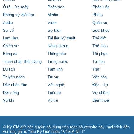
Ô tô – Xe máy
Phân tích
Pháp luật
Phóng sự điều tra
Media
Photo
Audio
Video
Quân sự
Sự cố
Sự kiện
Sức khỏe
Làm đẹp
Tài liệu kỹ thuật
Thế giới
Chiến sự
Năng lượng
Thể thao
Bóng đá
Thông báo
Tội phạm
Tranh chấp Biển Đông
Trong nước
Tư liệu
Du lịch
Tâm linh
Thơ
Truyện ngắn
Tự sự
Văn hóa
Đắc nhân tâm
Văn nghệ
Độc – Lạ
Đời sống
Tuổi trẻ
Vợ chồng
Vũ khí
Vũ trụ
Điện thoại
® Ký Giả giữ bản quyền nội dung trên toàn bộ website này, mọi trích dẫn
vui lòng ghi rõ “báo Ký Giả” hoặc “KYGIA.NET”