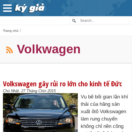
/
Trang chủ
Volkwagen
Volkswagen gây rủi ro lớn cho kinh tế Đức
Chủ Nhật, 27 Tháng Chín 2015
Vụ bê bối gian lận khí
thải của hãng sản
xuất ôtô Volkswagen
làm rung chuyển
không chỉ nền công