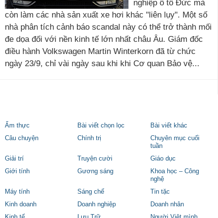
nghiệp ô tô Đức mà
còn làm các nhà sản xuất xe hơi khác "liên lụy". Một số
nhà phân tích cảnh báo scandal này có thể trở thành mối
đe dọa đối với nền kinh tế lớn nhất châu Âu. Giám đốc
điều hành Volkswagen Martin Winterkorn đã từ chức
ngày 23/9, chỉ vài ngày sau khi khi Cơ quan Bảo vệ...
Ẩm thực
Bài viết chọn lọc
Bài viết khác
Câu chuyện
Chính trị
Chuyên mục cuối
tuần
Giải trí
Truyện cười
Giáo dục
Giới tính
Gương sáng
Khoa học – Công
nghệ
Máy tính
Sáng chế
Tin tặc
Kinh doanh
Doanh nghiệp
Doanh nhân
Kinh tế
Lưu Trữ
Người Việt mình