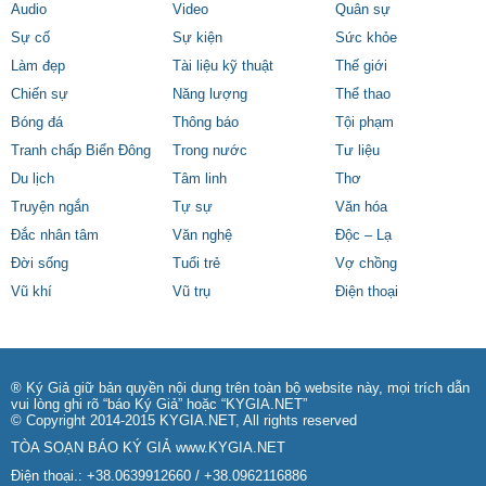
Audio
Video
Quân sự
Sự cố
Sự kiện
Sức khỏe
Làm đẹp
Tài liệu kỹ thuật
Thế giới
Chiến sự
Năng lượng
Thể thao
Bóng đá
Thông báo
Tội phạm
Tranh chấp Biển Đông
Trong nước
Tư liệu
Du lịch
Tâm linh
Thơ
Truyện ngắn
Tự sự
Văn hóa
Đắc nhân tâm
Văn nghệ
Độc – Lạ
Đời sống
Tuổi trẻ
Vợ chồng
Vũ khí
Vũ trụ
Điện thoại
® Ký Giả giữ bản quyền nội dung trên toàn bộ website này, mọi trích dẫn
vui lòng ghi rõ “báo Ký Giả” hoặc “KYGIA.NET”
© Copyright 2014-2015 KYGIA.NET, All rights reserved
TÒA SOẠN BÁO KÝ GIẢ
www.KYGIA.NET
Điện thoại.: +38.0639912660 / +38.0962116886