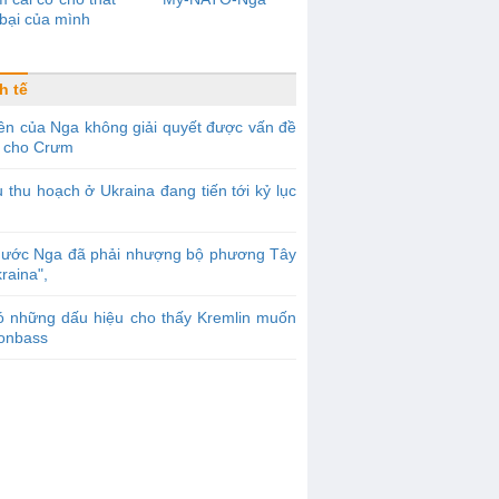
bại của mình
h tế
ền của Nga không giải quyết được vấn đề
 cho Crưm
 thu hoạch ở Ukraina đang tiến tới kỷ lục
Nước Nga đã phải nhượng bộ phương Tây
raina",
ó những dấu hiệu cho thấy Kremlin muốn
Donbass