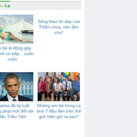
 - Lạ
Sống theo lời dạy của
Thiên chúa, nên lắm
chứ!
 bê di động gây
với cơ bắp... cuồn
cuộn
ama đã ký luật
Những em bé trong ca
g phạt mới đối với
sinh 7 đầu tiên trên thế
Bắc Triều Tiên
giới hiện giờ ra sao?