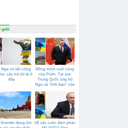
 giới
 Nga có tấn công
Đồng minh cuối cùng
na: câu trả lời là ở
của Putin: Tại sao
đây
Trung Quốc ủng hộ
Nga và "tình bạn" của
họ mạnh mẽ như thế
nào
 Kremlin đang tìm
Về các cuộc đàm phán
m cái cớ cho thất
Mỹ-NATO-Nga