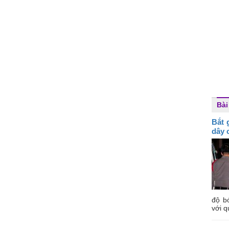
Bài
Bắt 
dây 
độ b
với q