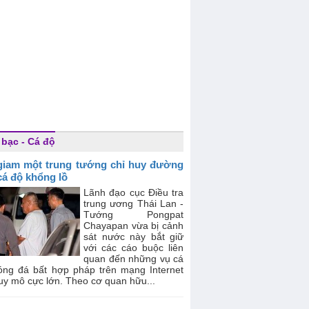
 bạc - Cá độ
giam một trung tướng chỉ huy đường
cá độ khổng lồ
Lãnh đạo cục Điều tra
trung ương Thái Lan -
Tướng Pongpat
Chayapan vừa bị cảnh
sát nước này bắt giữ
với các cáo buộc liên
quan đến những vụ cá
óng đá bất hợp pháp trên mạng Internet
uy mô cực lớn. Theo cơ quan hữu...