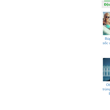
Độc
Búp
sốc 
Ob
trừn