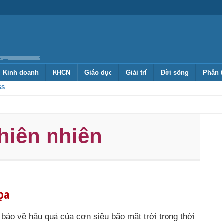
Kinh doanh
KHCN
Giáo dục
Giải trí
Đời sống
Phân 
SS
hiên nhiên
ọa
báo về hậu quả của cơn siêu bão mặt trời trong thời