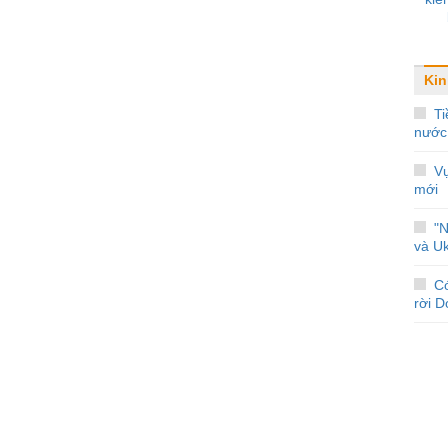
Kin
Ti
nước
Vụ
mới
"
và Uk
C
rời 