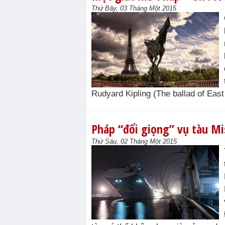
Thứ Bảy, 03 Tháng Một 2015
Rudyard Kipling (The ballad of East 
Pháp “đổi giọng” vụ tàu Mi
Thứ Sáu, 02 Tháng Một 2015