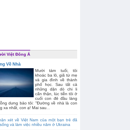
ời Việt Đông Á
ng Về Nhà
Mười tám tuổi, tôi
khoác ba lô, giã từ mẹ
và gia đình về thành
phố học. Sau tất cả
những dặn dò chi li
cẩn thận, lúc tiễn tôi ở
cuối con đê đầu làng
ỗng dưng bảo tôi: "Đường về nhà là con
 xa nhất, con ạ! Mai sau...
hận xét về Việt Nam của một bạn trẻ đã
sống và làm việc nhiều năm ở Ukraina