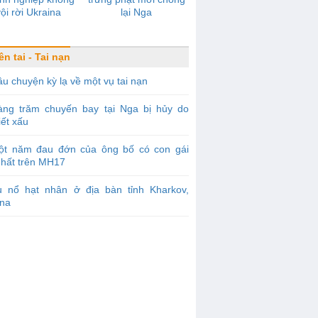
vội rời Ukraina
lại Nga
ên tai - Tai nạn
u chuyện kỳ lạ về một vụ tai nạn
àng trăm chuyến bay tại Nga bị hủy do
tiết xấu
ột năm đau đớn của ông bố có con gái
nhất trên MH17
ụ nổ hạt nhân ở địa bàn tỉnh Kharkov,
ina