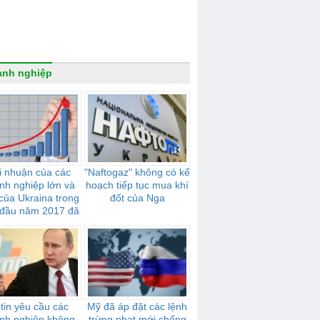
anh nghiệp
i nhuận của các
"Naftogaz" không có kế
nh nghiệp lớn và
hoạch tiếp tục mua khí
của Ukraina trong
đốt của Nga
đầu năm 2017 đã
tăng 44,2%
tin yêu cầu các
Mỹ đã áp đặt các lệnh
nh nghiệp không
trừng phạt mới chống