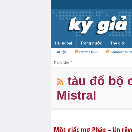
Hải ngoại
Trong nước
Thế giới
Tài liệu
Entries RSS
Comments R
/
Trang chủ
tàu đổ bộ 
Mistral
Một giấc mơ Pháp – Un rêve