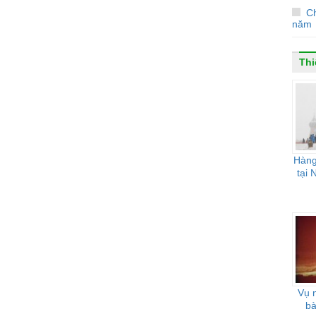
C
năm
Thi
Hàng
tại 
Vụ 
bà