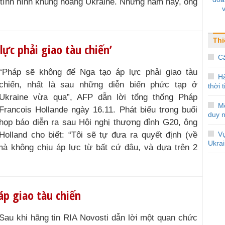
o tình hình khủng hoảng Ukraine. Nhưng năm nay, ông
Thi
ực phải giao tàu chiến’
Câ
“Pháp sẽ không để Nga tạo áp lực phải giao tàu
H
chiến, nhất là sau những diễn biến phức tạp ở
thời 
Ukraine vừa qua”, AFP dẫn lời tổng thống Pháp
M
Francois Hollande ngày 16.11. Phát biểu trong buổi
duy 
họp báo diễn ra sau Hội nghị thượng đỉnh G20, ông
Holland cho biết: “Tôi sẽ tự đưa ra quyết định (về
V
Ukra
mà không chịu áp lực từ bất cứ đâu, và dựa trên 2
áp giao tàu chiến
Sau khi hãng tin RIA Novosti dẫn lời một quan chức