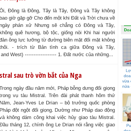
Ôi, Đông là Đông, Tây là Tây, Đông và Tây không
bao giờ gặp gỡ Cho đến một khi Đất và Trời chưa về
ngày phán xử Nhưng sẽ chẳng có Đông và Tây,
Do
không quê hương, bộ tộc, giống nòi Khi hai người
đàn ông lực lưỡng từ đường biên mặt đối mặt không
thôi. - trích từ Bản tình ca giữa Đông và Tây,
and West) ------------------ 1. Đất nước của những...
Lợ
stral sau trò vờn bắt của Nga
doa
vừa 
nửa 
Trong ngày đầu năm mới, Pháp bỗng dưng đổi giọng
trong vụ tàu Mistral. Trên đài phát thanh hôm thứ
Năm, Jean-Yves Le Drian – bộ trưởng quốc phòng
Pháp đột ngột đổi giọng. Dường như Pháp dao động
và không dám công khai việc hủy giao tàu Mistral.
Đầu tháng 12, chính ông Le Drian nói rằng việc giao
Pu
doa