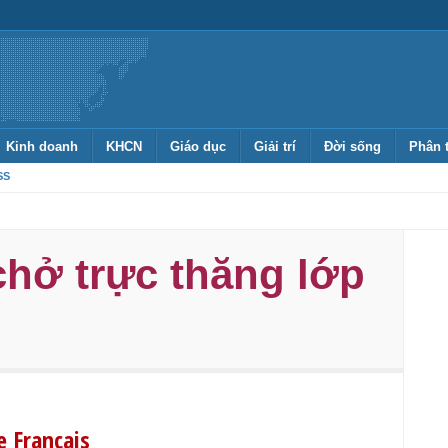
Kinh doanh
KHCN
Giáo dục
Giải trí
Đời sống
Phân 
SS
chở trực thăng lớp
 Français