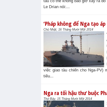
tàu có thể không bao giờ xảy ra d
Le Drian nói:...
‘Pháp không để Nga tạo áp l
Chủ Nhật, 16 Tháng Mười Một 2014
việc giao tàu chiến cho Nga-PV) 
tiêu...
Nga ra tối hậu thư buộc Ph
Thứ Bảy, 15 Tháng Mười Một 2014