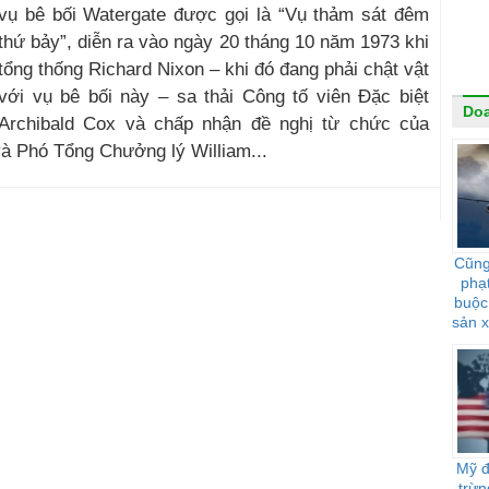
vụ bê bối Watergate được gọi là “Vụ thảm sát đêm
thứ bảy”, diễn ra vào ngày 20 tháng 10 năm 1973 khi
tổng thống Richard Nixon – khi đó đang phải chật vật
với vụ bê bối này – sa thải Công tố viên Đặc biệt
Do
Archibald Cox và chấp nhận đề nghị từ chức của
và Phó Tổng Chưởng lý William...
Cũng
phạ
buộc 
sản x
bay, 
cạnh
Mỹ đ
trừn