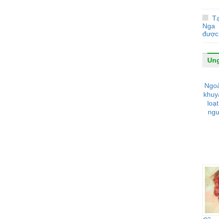
Tạ
Nga 
được 
Ung
Ngoà
khuy
loạ
ngu