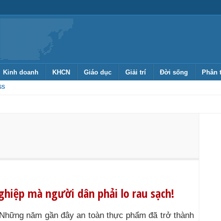
Kinh doanh
KHCN
Giáo dục
Giải trí
Đời sống
Phân 
SS
ghiệp mà người dân phải lo rau sạch!
Những năm gần đây an toàn thực phẩm đã trở thành