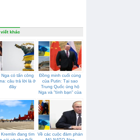
 viết khác
 Nga có tấn công
Đồng minh cuối cùng
na: câu trả lời là ở
của Putin: Tại sao
đây
Trung Quốc ủng hộ
Nga và "tình bạn" của
họ mạnh mẽ như thế
nào
 Kremlin đang tìm
Về các cuộc đàm phán
m cái cớ cho thất
Mỹ-NATO-Nga