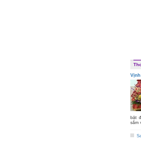
Th
Vịnh
bật 
sắm v
S