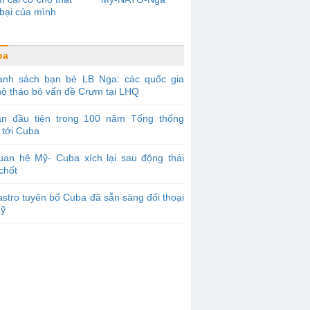
bại của mình
ba
anh sách bạn bè LB Nga: các quốc gia
hộ tháo bỏ vấn đề Crưm tại LHQ
ần đầu tiên trong 100 năm Tổng thống
 tới Cuba
uan hệ Mỹ- Cuba xích lại sau động thái
chốt
stro tuyên bố Cuba đã sẵn sàng đối thoại
Mỹ