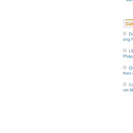
Cu
D
ủng 
L
Pháp
Q
then 
Ca
với 