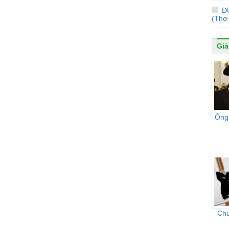
Đ
(Thơ
Giải
Ông 
Chu