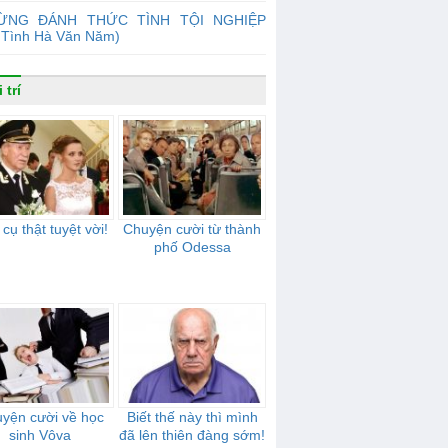
ỪNG ĐÁNH THỨC TÌNH TỘI NGHIỆP
 Tình Hà Văn Năm)
 trí
cụ thật tuyệt vời!
Chuyện cười từ thành
phố Odessa
yện cười về học
Biết thế này thì mình
sinh Vôva
đã lên thiên đàng sớm!