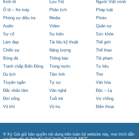
Kinh tế
Lưu Trữ
Người Việt mình
Ô tô – Xe máy
Phân tích
Pháp luật
Phóng sự điều tra
Media
Photo
Audio
Video
Quân sự
Sự cố
Sự kiện
Sức khỏe
Làm đẹp
Tài liệu kỹ thuật
Thế giới
Chiến sự
Năng lượng
Thể thao
Bóng đá
Thông báo
Tội phạm
Tranh chấp Biển Đông
Trong nước
Tư liệu
Du lịch
Tâm linh
Thơ
Truyện ngắn
Tự sự
Văn hóa
Đắc nhân tâm
Văn nghệ
Độc – Lạ
Đời sống
Tuổi trẻ
Vợ chồng
Vũ khí
Vũ trụ
Điện thoại
® Ký Giả giữ bản quyền nội dung trên toàn bộ website này, mọi trích dẫn