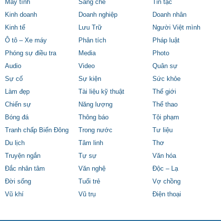
Máy tính
Sáng chế
Tin tặc
Kinh doanh
Doanh nghiệp
Doanh nhân
Kinh tế
Lưu Trữ
Người Việt mình
Ô tô – Xe máy
Phân tích
Pháp luật
Phóng sự điều tra
Media
Photo
Audio
Video
Quân sự
Sự cố
Sự kiện
Sức khỏe
Làm đẹp
Tài liệu kỹ thuật
Thế giới
Chiến sự
Năng lượng
Thể thao
Bóng đá
Thông báo
Tội phạm
Tranh chấp Biển Đông
Trong nước
Tư liệu
Du lịch
Tâm linh
Thơ
Truyện ngắn
Tự sự
Văn hóa
Đắc nhân tâm
Văn nghệ
Độc – Lạ
Đời sống
Tuổi trẻ
Vợ chồng
Vũ khí
Vũ trụ
Điện thoại