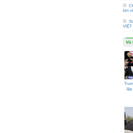
Ch
lớn n
S
VIỆT
Vũ 
Trum
lập