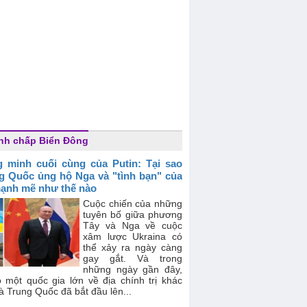
nh chấp Biển Đông
 minh cuối cùng của Putin: Tại sao
g Quốc ủng hộ Nga và "tình bạn" của
ạnh mẽ như thế nào
Cuộc chiến của những
tuyên bố giữa phương
Tây và Nga về cuộc
xâm lược Ukraina có
thể xảy ra ngày càng
gay gắt. Và trong
những ngày gần đây,
ó một quốc gia lớn về địa chính trị khác
à Trung Quốc đã bắt đầu lên...