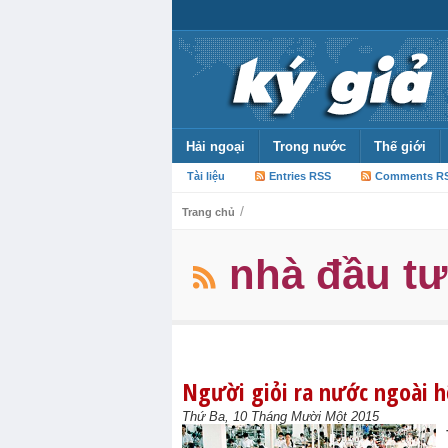
Hải ngoại
Trong nước
Thế giới
Tài liệu
Entries RSS
Comments R
/
Trang chủ
nhà đầu t
Người giỏi ra nước ngoài hế
Thứ Ba, 10 Tháng Mười Một 2015