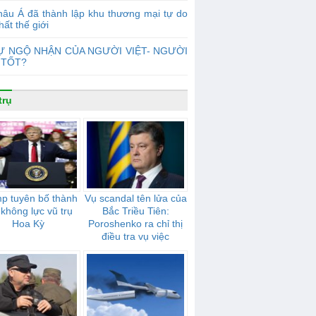
âu Á đã thành lập khu thương mại tự do
hất thế giới
Ự NGỘ NHẬN CỦA NGƯỜI VIỆT- NGƯỜI
 TỐT?
trụ
p tuyên bố thành
Vụ scandal tên lửa của
 không lực vũ trụ
Bắc Triều Tiên:
Hoa Kỳ
Poroshenko ra chỉ thị
điều tra vụ việc