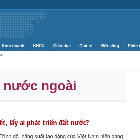
Kinh doanh
KHCN
Giáo dục
Giải trí
Đời sống
Phân 
SS
ư nước ngoài
t, lấy ai phát triển đất nước?
Trình độ, năng suất lao động của Việt Nam hiện đang