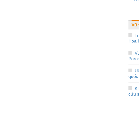
Vũ 
Tr
Hoa 
V
Poros
Uk
quốc 
Kh
cứu s