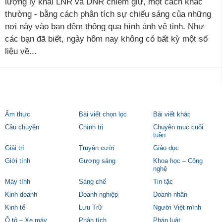
lượng ly khai LNR và DNR chiếm giữ, một cách khác
thường - bằng cách phân tích sự chiếu sáng của những
nơi này vào ban đêm thông qua hình ảnh vệ tinh. Như
các bạn đã biết, ngày hôm nay không có bất kỳ một số
liệu về...
Ẩm thực
Bài viết chọn lọc
Bài viết khác
Câu chuyện
Chính trị
Chuyên mục cuối
tuần
Giải trí
Truyện cười
Giáo dục
Giới tính
Gương sáng
Khoa học – Công
nghệ
Máy tính
Sáng chế
Tin tặc
Kinh doanh
Doanh nghiệp
Doanh nhân
Kinh tế
Lưu Trữ
Người Việt mình
Ô tô – Xe máy
Phân tích
Pháp luật