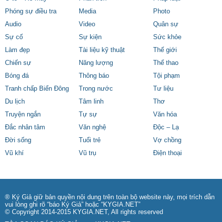
Phóng sự điều tra
Media
Photo
Audio
Video
Quân sự
Sự cố
Sự kiện
Sức khỏe
Làm đẹp
Tài liệu kỹ thuật
Thế giới
Chiến sự
Năng lượng
Thể thao
Bóng đá
Thông báo
Tội phạm
Tranh chấp Biển Đông
Trong nước
Tư liệu
Du lịch
Tâm linh
Thơ
Truyện ngắn
Tự sự
Văn hóa
Đắc nhân tâm
Văn nghệ
Độc – Lạ
Đời sống
Tuổi trẻ
Vợ chồng
Vũ khí
Vũ trụ
Điện thoại
® Ký Giả giữ bản quyền nội dung trên toàn bộ website này, mọi trích dẫn
vui lòng ghi rõ “báo Ký Giả” hoặc “KYGIA.NET”
© Copyright 2014-2015 KYGIA.NET, All rights reserved