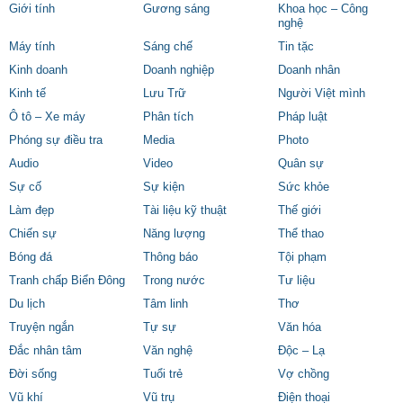
Giới tính
Gương sáng
Khoa học – Công
nghệ
Máy tính
Sáng chế
Tin tặc
Kinh doanh
Doanh nghiệp
Doanh nhân
Kinh tế
Lưu Trữ
Người Việt mình
Ô tô – Xe máy
Phân tích
Pháp luật
Phóng sự điều tra
Media
Photo
Audio
Video
Quân sự
Sự cố
Sự kiện
Sức khỏe
Làm đẹp
Tài liệu kỹ thuật
Thế giới
Chiến sự
Năng lượng
Thể thao
Bóng đá
Thông báo
Tội phạm
Tranh chấp Biển Đông
Trong nước
Tư liệu
Du lịch
Tâm linh
Thơ
Truyện ngắn
Tự sự
Văn hóa
Đắc nhân tâm
Văn nghệ
Độc – Lạ
Đời sống
Tuổi trẻ
Vợ chồng
Vũ khí
Vũ trụ
Điện thoại