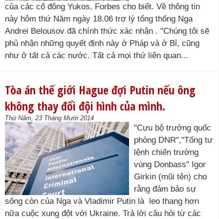
của các cổ đông Yukos, Forbes cho biết. Về thông tin
này hôm thứ Năm ngày 18.06 trợ lý tổng thống Nga
Andrei Belousov đã chính thức xác nhận . "Chúng tôi sẽ
phủ nhận những quyết định này ở Pháp và ở Bỉ, cũng
như ở tất cả các nước. Tất cả mọi thứ liên quan...
Tòa án thế giới Hague đợi Putin nếu ông
không thay đổi đội hình của mình.
Thứ Năm, 23 Tháng Mười 2014
"Cựu bộ trưởng quốc
phòng DNR","Tổng tư
lệnh chiến trường
vùng Donbass" Igor
Girkin (mũi tên) cho
rằng đảm bảo sự
sống còn của Nga và Vladimir Putin là leo thang hơn
nữa cuộc xung đột với Ukraine. Trả lời câu hỏi từ các