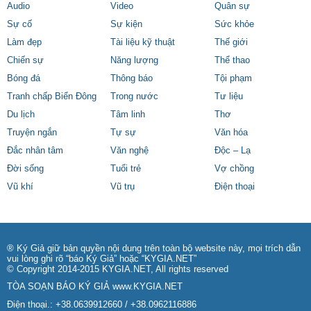
Audio
Video
Quân sự
Sự cố
Sự kiện
Sức khỏe
Làm đẹp
Tài liệu kỹ thuật
Thế giới
Chiến sự
Năng lượng
Thể thao
Bóng đá
Thông báo
Tội phạm
Tranh chấp Biển Đông
Trong nước
Tư liệu
Du lịch
Tâm linh
Thơ
Truyện ngắn
Tự sự
Văn hóa
Đắc nhân tâm
Văn nghệ
Độc – Lạ
Đời sống
Tuổi trẻ
Vợ chồng
Vũ khí
Vũ trụ
Điện thoại
® Ký Giả giữ bản quyền nội dung trên toàn bộ website này, mọi trích dẫn
vui lòng ghi rõ “báo Ký Giả” hoặc “KYGIA.NET”
© Copyright 2014-2015 KYGIA.NET, All rights reserved
TÒA SOẠN BÁO KÝ GIẢ
www.KYGIA.NET
Điện thoại.: +38.0639912660 / +38.0962116886