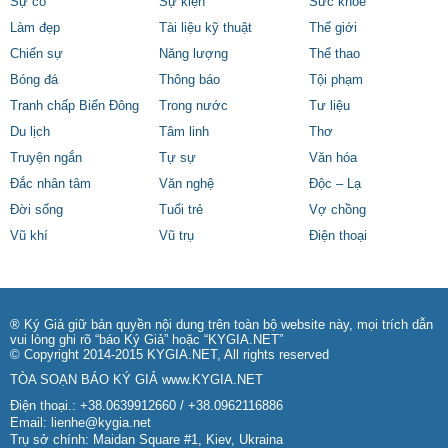
Sự cố
Sự kiện
Sức khỏe
Làm đẹp
Tài liệu kỹ thuật
Thế giới
Chiến sự
Năng lượng
Thể thao
Bóng đá
Thông báo
Tội phạm
Tranh chấp Biển Đông
Trong nước
Tư liệu
Du lịch
Tâm linh
Thơ
Truyện ngắn
Tự sự
Văn hóa
Đắc nhân tâm
Văn nghệ
Độc – Lạ
Đời sống
Tuổi trẻ
Vợ chồng
Vũ khí
Vũ trụ
Điện thoại
® Ký Giả giữ bản quyền nội dung trên toàn bộ website này, mọi trích dẫn
vui lòng ghi rõ “báo Ký Giả” hoặc “KYGIA.NET”
© Copyright 2014-2015 KYGIA.NET, All rights reserved
TÒA SOẠN BÁO KÝ GIẢ
www.KYGIA.NET
Điện thoại.: +38.0639912660 / +38.0962116886
Email:
lienhe@kygia.net
Trụ sở chính: Maidan Square #1, Kiev, Ukraina